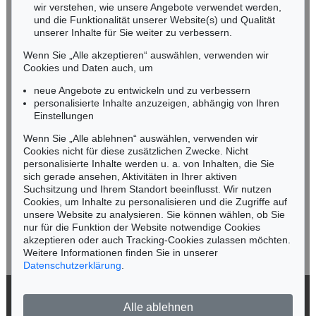
wir verstehen, wie unsere Angebote verwendet werden,
NORDDEUTSCHLAND
und die Funktionalität unserer Website(s) und Qualität
Nico Kassel, M.A.
unserer Inhalte für Sie weiter zu verbessern.
Tel.: +49 (0)89 55244-164
Wenn Sie „Alle akzeptieren“ auswählen, verwenden wir
Mobil: +49 (0)171 8618661
Cookies und Daten auch, um
n.kassel@kettererkunst.de
neue Angebote zu entwickeln und zu verbessern
personalisierte Inhalte anzuzeigen, abhängig von Ihren
Einstellungen
Keine Auktion mehr verpassen!
Wenn Sie „Alle ablehnen“ auswählen, verwenden wir
Wir informieren Sie rechtzeitig.
Cookies nicht für diese zusätzlichen Zwecke. Nicht
personalisierte Inhalte werden u. a. von Inhalten, die Sie
sich gerade ansehen, Aktivitäten in Ihrer aktiven
Suchsitzung und Ihrem Standort beeinflusst. Wir nutzen
Cookies, um Inhalte zu personalisieren und die Zugriffe auf
Jetzt zum Newsletter anmelden >
unsere Website zu analysieren. Sie können wählen, ob Sie
nur für die Funktion der Website notwendige Cookies
akzeptieren oder auch Tracking-Cookies zulassen möchten.
Weitere Informationen finden Sie in unserer
Datenschutzerklärung
.
© 2026 Ketterer Kunst GmbH & Co. KG
Alle ablehnen