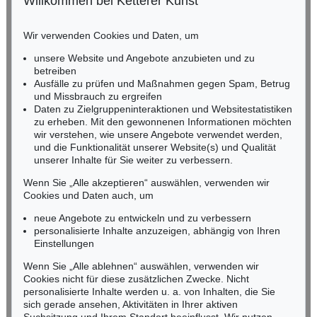
Willkommen bei Ketterer Kunst
BADEN-WÜRTTEMBERG
HESSEN
Wir verwenden Cookies und Daten, um
RHEINLAND-PFALZ
Miriam Heß
unsere Website und Angebote anzubieten und zu
Tel.: +49 (0)62 21 58 80-038
betreiben
Ausfälle zu prüfen und Maßnahmen gegen Spam, Betrug
Fax: +49 (0)62 21 58 80-595
und Missbrauch zu ergreifen
infoheidelberg@kettererkunst.de
Daten zu Zielgruppeninteraktionen und Websitestatistiken
zu erheben. Mit den gewonnenen Informationen möchten
wir verstehen, wie unsere Angebote verwendet werden,
NORDDEUTSCHLAND
und die Funktionalität unserer Website(s) und Qualität
Nico Kassel, M.A.
unserer Inhalte für Sie weiter zu verbessern.
Tel.: +49 (0)89 55244-164
Mobil: +49 (0)171 8618661
Wenn Sie „Alle akzeptieren“ auswählen, verwenden wir
n.kassel@kettererkunst.de
Cookies und Daten auch, um
neue Angebote zu entwickeln und zu verbessern
personalisierte Inhalte anzuzeigen, abhängig von Ihren
Keine Auktion mehr verpassen!
Einstellungen
Wir informieren Sie rechtzeitig.
Wenn Sie „Alle ablehnen“ auswählen, verwenden wir
Cookies nicht für diese zusätzlichen Zwecke. Nicht
personalisierte Inhalte werden u. a. von Inhalten, die Sie
sich gerade ansehen, Aktivitäten in Ihrer aktiven