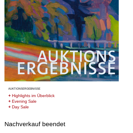
auktionsergebnisse
+
Highlights im Überblick
+
Evening Sale
+
Day Sale
Nachverkauf beendet