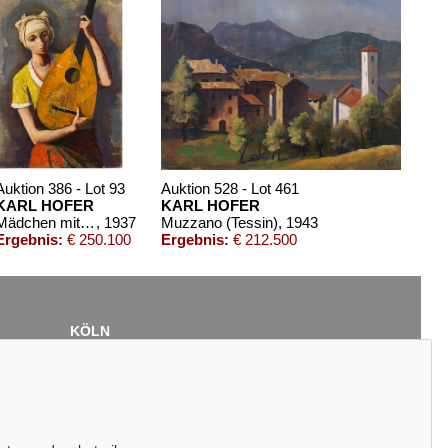
Auktion 386 - Lot 93
Auktion 528 - Lot 461
KARL HOFER
KARL HOFER
Mädchen mit Laute
, 1937
Muzzano (Tessin)
, 1943
Ergebnis:
€ 250.100
Ergebnis:
€ 212.500
KÖLN
Cordula Lichtenberg
Gertrudenstraße 24-28
50667 Köln
Tel.: +49 (0)221 510 908-15
infokoeln@kettererkunst.de