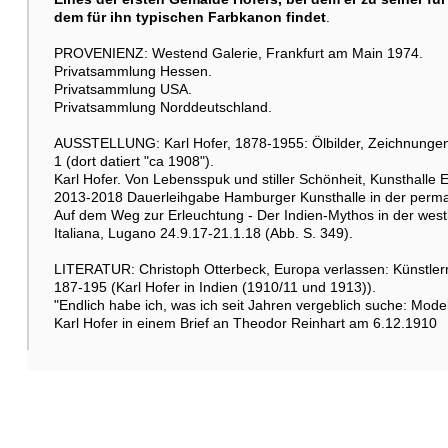
dem für ihn typischen Farbkanon findet
.
PROVENIENZ: Westend Galerie, Frankfurt am Main 1974.
Privatsammlung Hessen.
Privatsammlung USA.
Privatsammlung Norddeutschland.
AUSSTELLUNG: Karl Hofer, 1878-1955: Ölbilder, Zeichnungen,
1 (dort datiert "ca 1908").
Karl Hofer. Von Lebensspuk und stiller Schönheit, Kunsthalle 
2013-2018 Dauerleihgabe Hamburger Kunsthalle in der perma
Auf dem Weg zur Erleuchtung - Der Indien-Mythos in der westl
Italiana, Lugano 24.9.17-21.1.18 (Abb. S. 349).
LITERATUR: Christoph Otterbeck, Europa verlassen: Künstlerr
187-195 (Karl Hofer in Indien (1910/11 und 1913)).
"Endlich habe ich, was ich seit Jahren vergeblich suche: Model
Karl Hofer in einem Brief an Theodor Reinhart am 6.12.1910