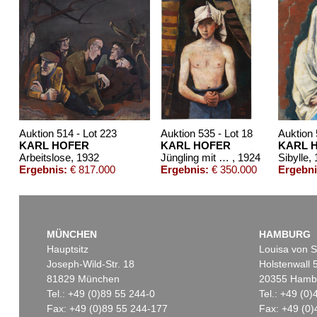
Auktion 514 - Lot 223
Auktion 535 - Lot 18
Auktion 
KARL HOFER
KARL HOFER
KARL 
Arbeitslose
, 1932
Jüngling mit Kopftuch
, 1924
Sibylle
,
Ergebnis:
€ 817.000
Ergebnis:
€ 350.000
Ergebni
MÜNCHEN
HAMBURG
Hauptsitz
Louisa von S
Joseph-Wild-Str. 18
Holstenwall 
81829 München
20355 Hamb
Tel.: +49 (0)89 55 244-0
Tel.: +49 (0
Fax: +49 (0)89 55 244-177
Fax: +49 (0)