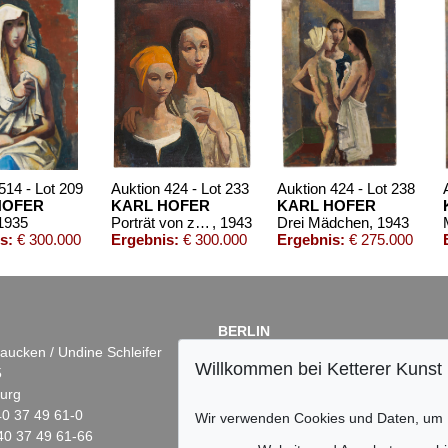
514 - Lot 209
Auktion 424 - Lot 233
Auktion 424 - Lot 238
HOFER
KARL HOFER
KARL HOFER
 1935
Porträt von zwei jungen Frauen
, 1943
Drei Mädchen
, 1943
s:
€ 300.000
Ergebnis:
€ 300.000
Ergebnis:
€ 275.000
BERLIN
aucken / Undine Schleifer
Dr. Simone Wiechers
Willkommen bei Ketterer Kunst
5
Fasanenstr. 70
urg
10719 Berlin
)40 37 49 61-0
Tel.: +49 (0)30 88 67 53-63
Wir verwenden Cookies und Daten, um
40 37 49 61-66
Fax: +49 (0)30 88 67 56-43