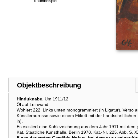
Raumbeispiel
Objektbeschreibung
Hinduknabe
. Um 1911/12.
Öl auf Leinwand.
Wohlert 222. Links unten monogrammiert (in Ligatur). Verso a
Künstleradresse sowie einem Etikett mit der handschriftliche
in).
Es existiert eine Kohlezeichnung aus dem Jahr 1911 mit dem gl
Kat. Staatliche Kunsthalle, Berlin 1978, Kat.-Nr. 225, Abb. S. X
Eines der ersten Gemälde Hofers, bei dem er zu seiner f