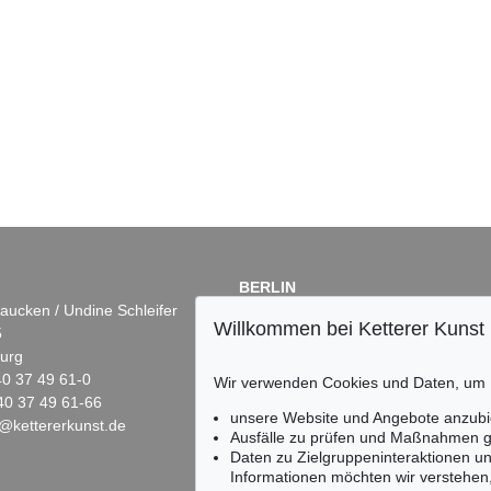
BERLIN
aucken / Undine Schleifer
Dr. Simone Wiechers
Willkommen bei Ketterer Kunst
5
Fasanenstr. 70
urg
10719 Berlin
)40 37 49 61-0
Tel.: +49 (0)30 88 67 53-63
Wir verwenden Cookies und Daten, um
40 37 49 61-66
Fax: +49 (0)30 88 67 56-43
unsere Website und Angebote anzubi
@kettererkunst.de
infoberlin@kettererkunst.de
Ausfälle zu prüfen und Maßnahmen g
Daten zu Zielgruppeninteraktionen u
Informationen möchten wir verstehen