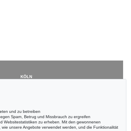
KÖLN
Cordula Lichtenberg
Gertrudenstraße 24-28
50667 Köln
Tel.: +49 (0)221 510 908-15
infokoeln@kettererkunst.de
eten und zu betreiben
egen Spam, Betrug und Missbrauch zu ergreifen
nd Websitestatistiken zu erheben. Mit den gewonnenen
, wie unsere Angebote verwendet werden, und die Funktionalität