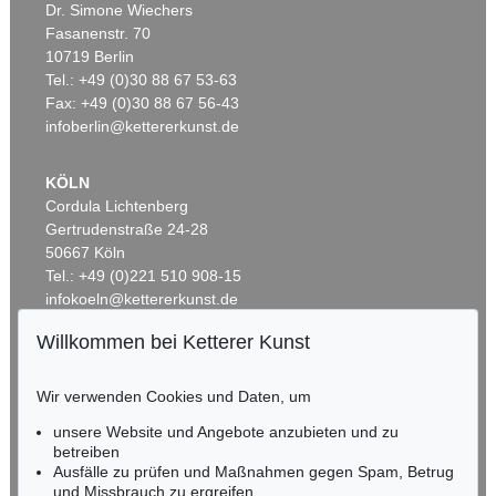
Dr. Simone Wiechers
Fasanenstr. 70
Auktion 404 - Lot 695
Auktion 602 - Lot 6
10719 Berlin
HORST JANSSEN
HORST JANSSEN
Tel.: +49 (0)30 88 67 53-63
Janssen bei Ketterer
, 1966
Selbst zu Paranoia. Der besudelte Putto
, 1982
Ergebnis:
€ 17.500
Ergebnis:
€ 14.740
Fax: +49 (0)30 88 67 56-43
infoberlin@kettererkunst.de
KÖLN
Cordula Lichtenberg
Gertrudenstraße 24-28
50667 Köln
Tel.: +49 (0)221 510 908-15
infokoeln@kettererkunst.de
Willkommen bei Ketterer Kunst
Auktion 298 - Lot 264
BADEN-WÜRTTEMBERG
HORST JANSSEN
HESSEN
Süßes Ding
, 1991
Wir verwenden Cookies und Daten, um
RHEINLAND-PFALZ
Ergebnis:
€ 11.900
Miriam Heß
unsere Website und Angebote anzubieten und zu
Tel.: +49 (0)62 21 58 80-038
betreiben
Ausfälle zu prüfen und Maßnahmen gegen Spam, Betrug
Fax: +49 (0)62 21 58 80-595
und Missbrauch zu ergreifen
infoheidelberg@kettererkunst.de