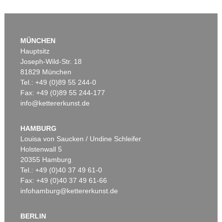
MÜNCHEN
Hauptsitz
Joseph-Wild-Str. 18
81829 München
Tel.: +49 (0)89 55 244-0
Fax: +49 (0)89 55 244-177
info@kettererkunst.de
Auktion 316 - Lot 375
Auktion 561 - Lot 352
HORST JANSSEN
HORST JANSSEN
Zu Paranoia (Porträt von Edgar Allan Poe)
, 1981
Die rote Nase, 13. Februar 1983
, 1983
HAMBURG
Ergebnis:
€ 21.600
Ergebnis:
€ 17.780
Louisa von Saucken / Undine Schleifer
Holstenwall 5
20355 Hamburg
Tel.: +49 (0)40 37 49 61-0
Fax: +49 (0)40 37 49 61-66
infohamburg@kettererkunst.de
BERLIN