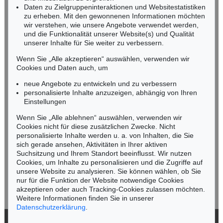
Daten zu Zielgruppeninteraktionen und Websitestatistiken
zu erheben. Mit den gewonnenen Informationen möchten
wir verstehen, wie unsere Angebote verwendet werden,
NORDDEUTSCHLAND
und die Funktionalität unserer Website(s) und Qualität
Nico Kassel, M.A.
unserer Inhalte für Sie weiter zu verbessern.
Tel.: +49 (0)89 55244-164
Mobil: +49 (0)171 8618661
Wenn Sie „Alle akzeptieren“ auswählen, verwenden wir
n.kassel@kettererkunst.de
Cookies und Daten auch, um
Auktion 288 - Lot 591
Auktion 295 - Lot 783
HORST JANSSEN
HORST JANSSEN
neue Angebote zu entwickeln und zu verbessern
(Sich) Regen bringt Segen (Galerie am Mönchsteich)
, 1992
Das Äffchen
, 1984
personalisierte Inhalte anzuzeigen, abhängig von Ihren
Ergebnis:
€ 11.349
Ergebnis:
€ 10.710
Keine Auktion mehr verpassen!
Einstellungen
Wir informieren Sie rechtzeitig.
Wenn Sie „Alle ablehnen“ auswählen, verwenden wir
Cookies nicht für diese zusätzlichen Zwecke. Nicht
personalisierte Inhalte werden u. a. von Inhalten, die Sie
sich gerade ansehen, Aktivitäten in Ihrer aktiven
Suchsitzung und Ihrem Standort beeinflusst. Wir nutzen
Jetzt zum Newsletter anmelden >
Cookies, um Inhalte zu personalisieren und die Zugriffe auf
unsere Website zu analysieren. Sie können wählen, ob Sie
nur für die Funktion der Website notwendige Cookies
akzeptieren oder auch Tracking-Cookies zulassen möchten.
Weitere Informationen finden Sie in unserer
Datenschutzerklärung
.
Auktion 407 - Lot 255
Auktion 381 - Lot 294
HORST JANSSEN
HORST JANSSEN