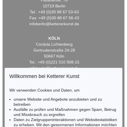
Fasanenstr. 70
10719 Berlin
Tel.: +49 (0)30 88 67 53-63
Fax: +49 (0)30 88 67 56-43
infoberlin@kettererkunst.de
KÖLN
Cordula Lichtenberg
Gertrudenstraße 24-28
50667 Köln
Tel.: +49 (0)221 510 908-15
infokoeln@kettererkunst.de
Willkommen bei Ketterer Kunst
BADEN-WÜRTTEMBERG
HESSEN
Wir verwenden Cookies und Daten, um
RHEINLAND-PFALZ
unsere Website und Angebote anzubieten und zu
Miriam Heß
betreiben
Tel.: +49 (0)62 21 58 80-038
Ausfälle zu prüfen und Maßnahmen gegen Spam, Betrug
Fax: +49 (0)62 21 58 80-595
und Missbrauch zu ergreifen
infoheidelberg@kettererkunst.de
Daten zu Zielgruppeninteraktionen und Websitestatistiken
zu erheben. Mit den gewonnenen Informationen möchten