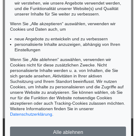
wir verstehen, wie unsere Angebote verwendet werden,
NORDDEUTSCHLAND
und die Funktionalität unserer Website(s) und Qualität
Nico Kassel, M.A.
unserer Inhalte für Sie weiter zu verbessern.
Tel.: +49 (0)89 55244-164
Wenn Sie „Alle akzeptieren“ auswählen, verwenden wir
Mobil: +49 (0)171 8618661
Cookies und Daten auch, um
n.kassel@kettererkunst.de
neue Angebote zu entwickeln und zu verbessern
personalisierte Inhalte anzuzeigen, abhängig von Ihren
Einstellungen
Keine Auktion mehr verpassen!
Wenn Sie „Alle ablehnen“ auswählen, verwenden wir
Wir informieren Sie rechtzeitig.
Cookies nicht für diese zusätzlichen Zwecke. Nicht
personalisierte Inhalte werden u. a. von Inhalten, die Sie
sich gerade ansehen, Aktivitäten in Ihrer aktiven
Suchsitzung und Ihrem Standort beeinflusst. Wir nutzen
Cookies, um Inhalte zu personalisieren und die Zugriffe auf
Jetzt zum Newsletter anmelden >
unsere Website zu analysieren. Sie können wählen, ob Sie
nur für die Funktion der Website notwendige Cookies
akzeptieren oder auch Tracking-Cookies zulassen möchten.
Weitere Informationen finden Sie in unserer
Datenschutzerklärung
.
© 2026 Ketterer Kunst GmbH & Co. KG
Alle ablehnen