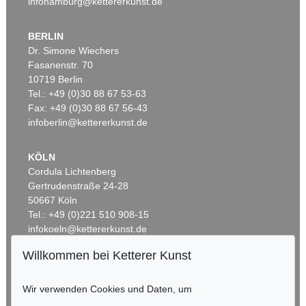
infohamburg@kettererkunst.de
BERLIN
Dr. Simone Wiechers
Fasanenstr. 70
10719 Berlin
Tel.: +49 (0)30 88 67 53-63
Fax: +49 (0)30 88 67 56-43
infoberlin@kettererkunst.de
KÖLN
Cordula Lichtenberg
Gertrudenstraße 24-28
50667 Köln
Tel.: +49 (0)221 510 908-15
infokoeln@kettererkunst.de
Willkommen bei Ketterer Kunst
BADEN-WÜRTTEMBERG
HESSEN
Wir verwenden Cookies und Daten, um
RHEINLAND-PFALZ