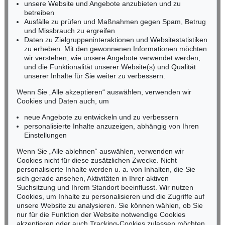
Miriam Heß
unsere Website und Angebote anzubieten und zu
Tel.: +49 (0)62 21 58 80-038
betreiben
Fax: +49 (0)62 21 58 80-595
Ausfälle zu prüfen und Maßnahmen gegen Spam, Betrug
und Missbrauch zu ergreifen
infoheidelberg@kettererkunst.de
Daten zu Zielgruppeninteraktionen und Websitestatistiken
zu erheben. Mit den gewonnenen Informationen möchten
NORDDEUTSCHLAND
wir verstehen, wie unsere Angebote verwendet werden,
und die Funktionalität unserer Website(s) und Qualität
Nico Kassel, M.A.
unserer Inhalte für Sie weiter zu verbessern.
Tel.: +49 (0)89 55244-164
Mobil: +49 (0)171 8618661
Wenn Sie „Alle akzeptieren“ auswählen, verwenden wir
n.kassel@kettererkunst.de
Cookies und Daten auch, um
neue Angebote zu entwickeln und zu verbessern
personalisierte Inhalte anzuzeigen, abhängig von Ihren
Keine Auktion mehr verpassen!
Einstellungen
Wir informieren Sie rechtzeitig.
Wenn Sie „Alle ablehnen“ auswählen, verwenden wir
Cookies nicht für diese zusätzlichen Zwecke. Nicht
personalisierte Inhalte werden u. a. von Inhalten, die Sie
sich gerade ansehen, Aktivitäten in Ihrer aktiven
Suchsitzung und Ihrem Standort beeinflusst. Wir nutzen
Jetzt zum Newsletter anmelden >
Cookies, um Inhalte zu personalisieren und die Zugriffe auf
unsere Website zu analysieren. Sie können wählen, ob Sie
nur für die Funktion der Website notwendige Cookies
akzeptieren oder auch Tracking-Cookies zulassen möchten.