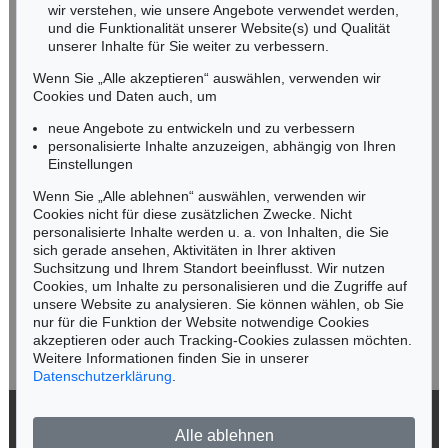
wir verstehen, wie unsere Angebote verwendet werden,
NORDDEUTSCHLAND
und die Funktionalität unserer Website(s) und Qualität
Nico Kassel, M.A.
unserer Inhalte für Sie weiter zu verbessern.
Tel.: +49 (0)89 55244-164
Wenn Sie „Alle akzeptieren“ auswählen, verwenden wir
Mobil: +49 (0)171 8618661
Cookies und Daten auch, um
n.kassel@kettererkunst.de
neue Angebote zu entwickeln und zu verbessern
personalisierte Inhalte anzuzeigen, abhängig von Ihren
Einstellungen
Keine Auktion mehr verpassen!
Wenn Sie „Alle ablehnen“ auswählen, verwenden wir
Wir informieren Sie rechtzeitig.
Cookies nicht für diese zusätzlichen Zwecke. Nicht
personalisierte Inhalte werden u. a. von Inhalten, die Sie
sich gerade ansehen, Aktivitäten in Ihrer aktiven
Suchsitzung und Ihrem Standort beeinflusst. Wir nutzen
Cookies, um Inhalte zu personalisieren und die Zugriffe auf
Jetzt zum Newsletter anmelden >
unsere Website zu analysieren. Sie können wählen, ob Sie
nur für die Funktion der Website notwendige Cookies
akzeptieren oder auch Tracking-Cookies zulassen möchten.
Weitere Informationen finden Sie in unserer
Datenschutzerklärung
.
© 2026 Ketterer Kunst GmbH & Co. KG
Alle ablehnen