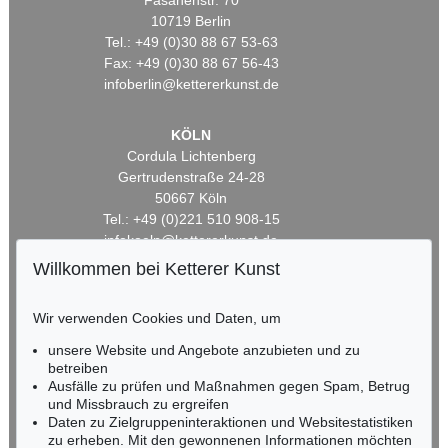
Fasanenstr. 70
10719 Berlin
Tel.: +49 (0)30 88 67 53-63
Fax: +49 (0)30 88 67 56-43
infoberlin@kettererkunst.de
KÖLN
Cordula Lichtenberg
Gertrudenstraße 24-28
50667 Köln
Tel.: +49 (0)221 510 908-15
infokoeln@kettererkunst.de
Willkommen bei Ketterer Kunst
BADEN-WÜRTTEMBERG
HESSEN
Wir verwenden Cookies und Daten, um
RHEINLAND-PFALZ
unsere Website und Angebote anzubieten und zu
Miriam Heß
betreiben
Tel.: +49 (0)62 21 58 80-038
Ausfälle zu prüfen und Maßnahmen gegen Spam, Betrug
Fax: +49 (0)62 21 58 80-595
und Missbrauch zu ergreifen
infoheidelberg@kettererkunst.de
Daten zu Zielgruppeninteraktionen und Websitestatistiken
zu erheben. Mit den gewonnenen Informationen möchten