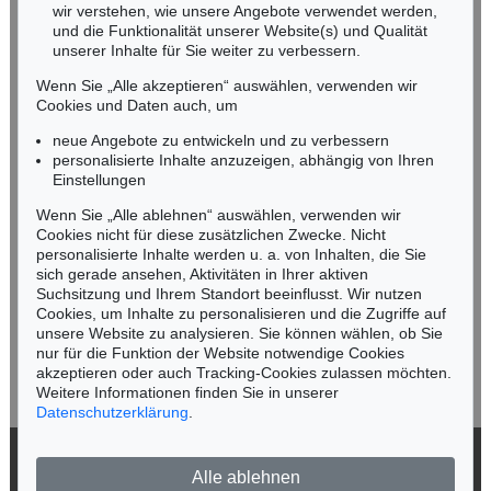
wir verstehen, wie unsere Angebote verwendet werden,
NORDDEUTSCHLAND
und die Funktionalität unserer Website(s) und Qualität
Nico Kassel, M.A.
unserer Inhalte für Sie weiter zu verbessern.
Tel.: +49 (0)89 55244-164
Wenn Sie „Alle akzeptieren“ auswählen, verwenden wir
Mobil: +49 (0)171 8618661
Cookies und Daten auch, um
n.kassel@kettererkunst.de
neue Angebote zu entwickeln und zu verbessern
personalisierte Inhalte anzuzeigen, abhängig von Ihren
Einstellungen
Keine Auktion mehr verpassen!
Wenn Sie „Alle ablehnen“ auswählen, verwenden wir
Wir informieren Sie rechtzeitig.
Cookies nicht für diese zusätzlichen Zwecke. Nicht
personalisierte Inhalte werden u. a. von Inhalten, die Sie
sich gerade ansehen, Aktivitäten in Ihrer aktiven
Suchsitzung und Ihrem Standort beeinflusst. Wir nutzen
Cookies, um Inhalte zu personalisieren und die Zugriffe auf
Jetzt zum Newsletter anmelden >
unsere Website zu analysieren. Sie können wählen, ob Sie
nur für die Funktion der Website notwendige Cookies
akzeptieren oder auch Tracking-Cookies zulassen möchten.
Weitere Informationen finden Sie in unserer
Datenschutzerklärung
.
© 2026 Ketterer Kunst GmbH & Co. KG
Alle ablehnen