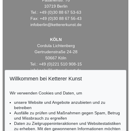
Fasanenstr. 70
10719 Berlin
Tel.: +49 (0)30 88 67 53-63
Fax: +49 (0)30 88 67 56-43
infoberlin@kettererkunst.de
KÖLN
Cordula Lichtenberg
Gertrudenstraße 24-28
50667 Köln
Tel.: +49 (0)221 510 908-15
infokoeln@kettererkunst.de
Willkommen bei Ketterer Kunst
BADEN-WÜRTTEMBERG
HESSEN
Wir verwenden Cookies und Daten, um
RHEINLAND-PFALZ
unsere Website und Angebote anzubieten und zu
Miriam Heß
betreiben
Tel.: +49 (0)62 21 58 80-038
Ausfälle zu prüfen und Maßnahmen gegen Spam, Betrug
Fax: +49 (0)62 21 58 80-595
und Missbrauch zu ergreifen
infoheidelberg@kettererkunst.de
Daten zu Zielgruppeninteraktionen und Websitestatistiken
zu erheben. Mit den gewonnenen Informationen möchten