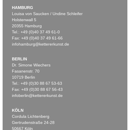
Aus der kleinen Straße - dithyrambisch
, 1965
Fußball
, 1966
HAMBURG
Ergebnis:
€ 138.030
Ergebnis:
€ 137.500
Louisa von Saucken / Undine Schleifer
Holstenwall 5
20355 Hamburg
Tel.: +49 (0)40 37 49 61-0
Fax: +49 (0)40 37 49 61-66
infohamburg@kettererkunst.de
BERLIN
Dr. Simone Wiechers
Fasanenstr. 70
Auktion 534 - Lot 160
Auktion 591 - Lot 269
10719 Berlin
MARKUS LÜPERTZ
MARKUS LÜPERTZ
Komposition (Böse)
, 1980
Dithyrambe
, 1964
Tel.: +49 (0)30 88 67 53-63
Ergebnis:
€ 125.000
Ergebnis:
€ 88.900
Fax: +49 (0)30 88 67 56-43
infoberlin@kettererkunst.de
KÖLN
Cordula Lichtenberg
Gertrudenstraße 24-28
50667 Köln