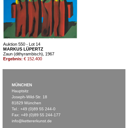
Auktion 550 - Lot 14
MARKUS LÜPERTZ
Zaun (dithyrambisch)
, 1967
Ergebnis:
€ 152.400
MÜNCHEN
Hauptsitz
Joseph-Wild-Str. 18
81829 München
Tel.: +49 (0)89 55 244-0
Fax: +49 (0)89 55 244-177
info@kettererkunst.de
Auktion 605 - Lot 287
Auktion 451 - Lot 882
MARKUS LÜPERTZ
MARKUS LÜPERTZ