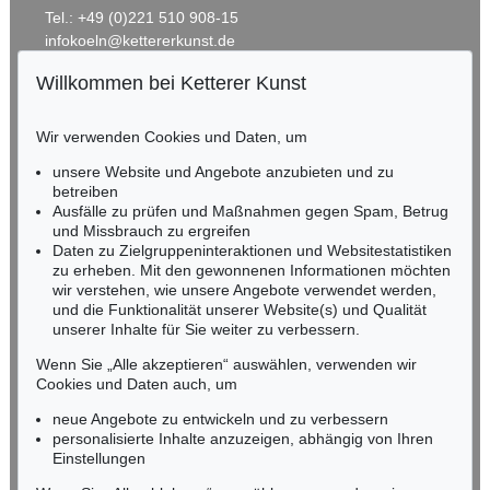
Tel.: +49 (0)221 510 908-15
infokoeln@kettererkunst.de
Willkommen bei Ketterer Kunst
Auktion 514 - Lot 274
Auktion 381 - Lot 252
BADEN-WÜRTTEMBERG
M. LÜPERTZ
M. LÜPERTZ
HESSEN
Selbstportrait 'Ich als Dichter'
, 1983
Daphne 1
, 2002
Wir verwenden Cookies und Daten, um
Ergebnis:
€ 87.500
Ergebnis:
€ 76.860
RHEINLAND-PFALZ
Miriam Heß
unsere Website und Angebote anzubieten und zu
Tel.: +49 (0)62 21 58 80-038
betreiben
Fax: +49 (0)62 21 58 80-595
Ausfälle zu prüfen und Maßnahmen gegen Spam, Betrug
und Missbrauch zu ergreifen
infoheidelberg@kettererkunst.de
Daten zu Zielgruppeninteraktionen und Websitestatistiken
zu erheben. Mit den gewonnenen Informationen möchten
NORDDEUTSCHLAND
wir verstehen, wie unsere Angebote verwendet werden,
und die Funktionalität unserer Website(s) und Qualität
Nico Kassel, M.A.
unserer Inhalte für Sie weiter zu verbessern.
Tel.: +49 (0)89 55244-164
Mobil: +49 (0)171 8618661
Wenn Sie „Alle akzeptieren“ auswählen, verwenden wir
n.kassel@kettererkunst.de
Cookies und Daten auch, um
Auktion 330 - Lot 482
Auktion 601 - Lot 271
M. LÜPERTZ
MARKUS LÜPERTZ
neue Angebote zu entwickeln und zu verbessern
Kleine Spanierin
, 1995
Eisenbahnschienen-Motte (Dithyrambisch)
, 1969
personalisierte Inhalte anzuzeigen, abhängig von Ihren
Ergebnis:
€ 75.600
Ergebnis:
€ 64.500
Keine Auktion mehr verpassen!
Einstellungen
Wir informieren Sie rechtzeitig.