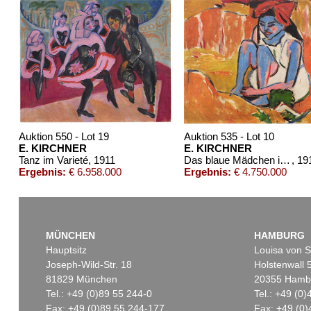
Auktion 550 - Lot 19
Auktion 535 - Lot 10
E. KIRCHNER
E. KIRCHNER
Tanz im Varieté
, 1911
Das blaue Mädchen in der Sonne
, 19
Ergebnis:
€ 6.958.000
Ergebnis:
€ 4.750.000
MÜNCHEN
HAMBURG
Hauptsitz
Louisa von S
Joseph-Wild-Str. 18
Holstenwall 
81829 München
20355 Hamb
Tel.: +49 (0)89 55 244-0
Tel.: +49 (0
Fax: +49 (0)89 55 244-177
Fax: +49 (0)