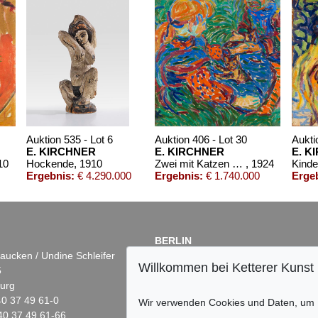
Auktion 535 - Lot 6
Auktion 406 - Lot 30
Aukti
E. KIRCHNER
E. KIRCHNER
E. K
10
Hockende
, 1910
Zwei mit Katzen spielende Mädchen. 1907. Frauen- und Männerkopf
, 1924
Kinde
Ergebnis:
€ 4.290.000
Ergebnis:
€ 1.740.000
Erge
BERLIN
aucken / Undine Schleifer
Dr. Simone Wiechers
Willkommen bei Ketterer Kunst
5
Fasanenstr. 70
urg
10719 Berlin
)40 37 49 61-0
Tel.: +49 (0)30 88 67 53-63
Wir verwenden Cookies und Daten, um
40 37 49 61-66
Fax: +49 (0)30 88 67 56-43