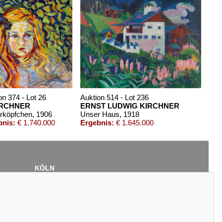
on 374 - Lot 26
Auktion 514 - Lot 236
IRCHNER
ERNST LUDWIG KIRCHNER
rköpfchen
, 1906
Unser Haus
, 1918
bnis:
€ 1.740.000
Ergebnis:
€ 1.645.000
KÖLN
Cordula Lichtenberg
Gertrudenstraße 24-28
50667 Köln
Tel.: +49 (0)221 510 908-15
infokoeln@kettererkunst.de