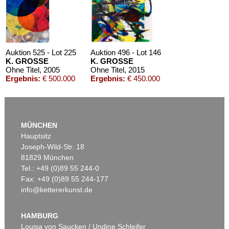
Auktion 525 - Lot 225
Auktion 496 - Lot 146
K. GROSSE
K. GROSSE
Ohne Titel
, 2005
Ohne Titel
, 2015
Ergebnis:
€ 500.000
Ergebnis:
€ 450.000
MÜNCHEN
Hauptsitz
Joseph-Wild-Str. 18
81829 München
Tel.: +49 (0)89 55 244-0
Fax: +49 (0)89 55 244-177
info@kettererkunst.de
Auktion 530 - Lot 64
K. GROSSE
Ohne Titel
, 2016
HAMBURG
Ergebnis:
€ 400.000
Louisa von Saucken / Undine Schleifer