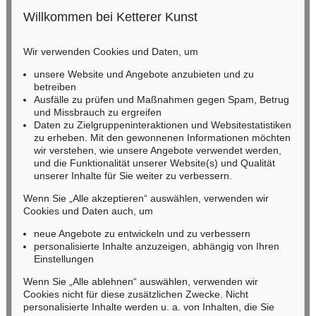
Willkommen bei Ketterer Kunst
Auktion 540 - Lot 18
Auktion 469 - Lot 814
BADEN-WÜRTTEMBERG
KATHARINA GROSSE
K. GROSSE
HESSEN
Ohne Titel
, 2008
Ohne Titel
, 2010
Wir verwenden Cookies und Daten, um
RHEINLAND-PFALZ
Ergebnis:
€ 279.400
Ergebnis:
€ 275.000
Miriam Heß
unsere Website und Angebote anzubieten und zu
Tel.: +49 (0)62 21 58 80-038
betreiben
Fax: +49 (0)62 21 58 80-595
Ausfälle zu prüfen und Maßnahmen gegen Spam, Betrug
und Missbrauch zu ergreifen
infoheidelberg@kettererkunst.de
Daten zu Zielgruppeninteraktionen und Websitestatistiken
zu erheben. Mit den gewonnenen Informationen möchten
NORDDEUTSCHLAND
wir verstehen, wie unsere Angebote verwendet werden,
und die Funktionalität unserer Website(s) und Qualität
Nico Kassel, M.A.
unserer Inhalte für Sie weiter zu verbessern.
Tel.: +49 (0)89 55244-164
Mobil: +49 (0)171 8618661
Wenn Sie „Alle akzeptieren“ auswählen, verwenden wir
n.kassel@kettererkunst.de
Cookies und Daten auch, um
Auktion 545 - Lot 76
Auktion 535 - Lot 2
K. GROSSE
K. GROSSE
neue Angebote zu entwickeln und zu verbessern
Ohne Titel
, 2020
Ohne Titel
, 2003
personalisierte Inhalte anzuzeigen, abhängig von Ihren
Ergebnis:
€ 266.700
Ergebnis:
€ 237.500
Keine Auktion mehr verpassen!
Einstellungen
Wir informieren Sie rechtzeitig.
Wenn Sie „Alle ablehnen“ auswählen, verwenden wir
Cookies nicht für diese zusätzlichen Zwecke. Nicht
personalisierte Inhalte werden u. a. von Inhalten, die Sie