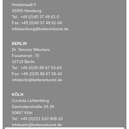
Holstenwall 5
20355 Hamburg
Tel.: +49 (0)40 37 49 61-0
Fax: +49 (0)40 37 49 61-66
infohamburg@kettererkunst.de
BERLIN
Dr. Simone Wiechers
Fasanenstr. 70
Auktion 540 - Lot 34
10719 Berlin
KATHARINA GROSSE
Tel.: +49 (0)30 88 67 53-63
Ohne Titel
, 2000
Ergebnis:
€ 304.800
Fax: +49 (0)30 88 67 56-43
infoberlin@kettererkunst.de
KÖLN
Cordula Lichtenberg
Gertrudenstraße 24-28
50667 Köln
Tel.: +49 (0)221 510 908-15
infokoeln@kettererkunst.de