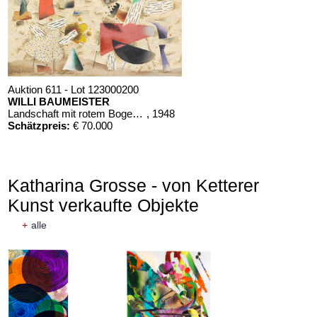
Auktion 611 - Lot 123000200
WILLI BAUMEISTER
Landschaft mit rotem Bogen (Sommerfest)
, 1948
Schätzpreis:
€ 70.000
Katharina Grosse - von Ketterer
Kunst verkaufte Objekte
+
alle
Auktion 611 - Lot 125001019
EMIL SCHUMACHER
Bleibild B-3/1970
, 1970
Schätzpreis:
€ 60.000