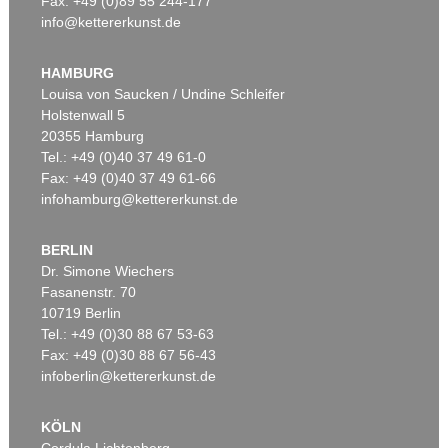
Fax: +49 (0)89 55 244-177
info@kettererkunst.de
Auktion 451 - Lot 811
Auktion 600 - Lot 49
S. POLIAKOFF
SERGE POLIAKOFF
Composition abstraite
, 1958
Composition
, 1955
HAMBURG
Ergebnis:
€ 262.500
Ergebnis:
€ 232.200
Louisa von Saucken / Undine Schleifer
Holstenwall 5
20355 Hamburg
Tel.: +49 (0)40 37 49 61-0
Fax: +49 (0)40 37 49 61-66
infohamburg@kettererkunst.de
BERLIN
Dr. Simone Wiechers
Fasanenstr. 70
Auktion 590 - Lot 53
Auktion 540 - Lot 3
10719 Berlin
SERGE POLIAKOFF
S. POLIAKOFF
Tel.: +49 (0)30 88 67 53-63
Bleu (Composition)
, 1957
Composition abstraite
, 1967
Ergebnis:
€ 213.360
Ergebnis:
€ 190.500
Fax: +49 (0)30 88 67 56-43
infoberlin@kettererkunst.de
KÖLN