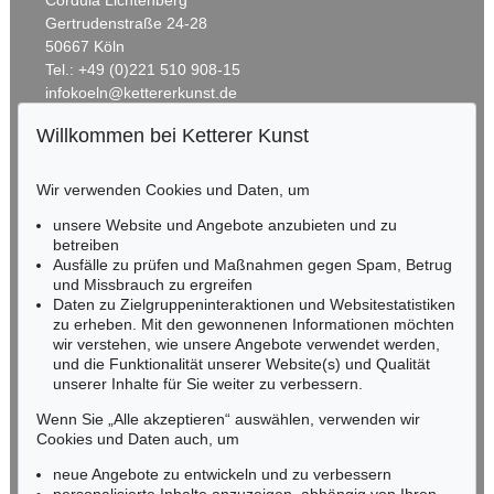
Cordula Lichtenberg
Gertrudenstraße 24-28
50667 Köln
Tel.: +49 (0)221 510 908-15
infokoeln@kettererkunst.de
Willkommen bei Ketterer Kunst
Auktion 548 - Lot 137
BADEN-WÜRTTEMBERG
SERGE POLIAKOFF
HESSEN
Composition abstraite
, 1965
Wir verwenden Cookies und Daten, um
RHEINLAND-PFALZ
Ergebnis:
€ 152.400
Miriam Heß
unsere Website und Angebote anzubieten und zu
Tel.: +49 (0)62 21 58 80-038
betreiben
Ausfälle zu prüfen und Maßnahmen gegen Spam, Betrug
Fax: +49 (0)62 21 58 80-595
und Missbrauch zu ergreifen
infoheidelberg@kettererkunst.de
Daten zu Zielgruppeninteraktionen und Websitestatistiken
zu erheben. Mit den gewonnenen Informationen möchten
wir verstehen, wie unsere Angebote verwendet werden,
NORDDEUTSCHLAND
und die Funktionalität unserer Website(s) und Qualität
Nico Kassel, M.A.
unserer Inhalte für Sie weiter zu verbessern.
Tel.: +49 (0)89 55244-164
Mobil: +49 (0)171 8618661
Wenn Sie „Alle akzeptieren“ auswählen, verwenden wir
n.kassel@kettererkunst.de
Cookies und Daten auch, um
Auktion 496 - Lot 170
Auktion 461 - Lot 817
SERGE POLIAKOFF
S. POLIAKOFF
neue Angebote zu entwickeln und zu verbessern
Composition abstraite
, 1957
Composition
, 1962