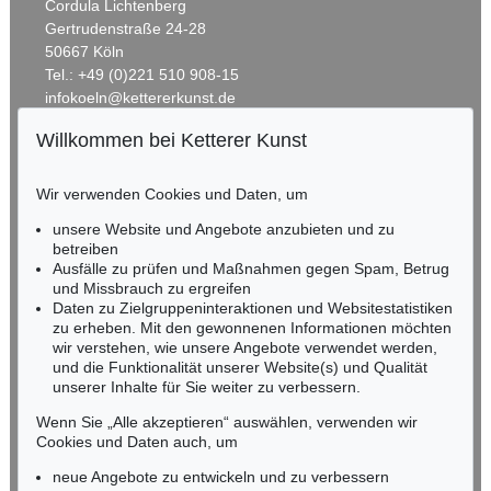
Cordula Lichtenberg
Gertrudenstraße 24-28
50667 Köln
Tel.: +49 (0)221 510 908-15
infokoeln@kettererkunst.de
Willkommen bei Ketterer Kunst
BADEN-WÜRTTEMBERG
HESSEN
Wir verwenden Cookies und Daten, um
RHEINLAND-PFALZ
Miriam Heß
unsere Website und Angebote anzubieten und zu
Tel.: +49 (0)62 21 58 80-038
betreiben
Fax: +49 (0)62 21 58 80-595
Ausfälle zu prüfen und Maßnahmen gegen Spam, Betrug
und Missbrauch zu ergreifen
infoheidelberg@kettererkunst.de
Daten zu Zielgruppeninteraktionen und Websitestatistiken
zu erheben. Mit den gewonnenen Informationen möchten
NORDDEUTSCHLAND
wir verstehen, wie unsere Angebote verwendet werden,
und die Funktionalität unserer Website(s) und Qualität
Nico Kassel, M.A.
unserer Inhalte für Sie weiter zu verbessern.
Tel.: +49 (0)89 55244-164
Mobil: +49 (0)171 8618661
Wenn Sie „Alle akzeptieren“ auswählen, verwenden wir
n.kassel@kettererkunst.de
Cookies und Daten auch, um
neue Angebote zu entwickeln und zu verbessern