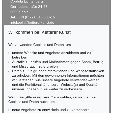
Cordula Lichtenberg
Gertrudenstraße 24-28
50667 Köln
Tel.: +49 (0)221 510 908-15
infokoeln@kettererkunst.de
Willkommen bei Ketterer Kunst
BADEN-WÜRTTEMBERG
HESSEN
Wir verwenden Cookies und Daten, um
RHEINLAND-PFALZ
Miriam Heß
unsere Website und Angebote anzubieten und zu
Tel.: +49 (0)62 21 58 80-038
betreiben
Fax: +49 (0)62 21 58 80-595
Ausfälle zu prüfen und Maßnahmen gegen Spam, Betrug
und Missbrauch zu ergreifen
infoheidelberg@kettererkunst.de
Daten zu Zielgruppeninteraktionen und Websitestatistiken
zu erheben. Mit den gewonnenen Informationen möchten
NORDDEUTSCHLAND
wir verstehen, wie unsere Angebote verwendet werden,
und die Funktionalität unserer Website(s) und Qualität
Nico Kassel, M.A.
unserer Inhalte für Sie weiter zu verbessern.
Tel.: +49 (0)89 55244-164
Mobil: +49 (0)171 8618661
Wenn Sie „Alle akzeptieren“ auswählen, verwenden wir
n.kassel@kettererkunst.de
Cookies und Daten auch, um
neue Angebote zu entwickeln und zu verbessern