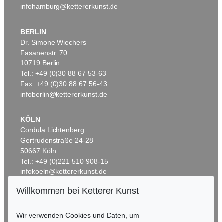
infohamburg@kettererkunst.de
BERLIN
Dr. Simone Wiechers
Fasanenstr. 70
10719 Berlin
Tel.: +49 (0)30 88 67 53-63
Fax: +49 (0)30 88 67 56-43
infoberlin@kettererkunst.de
KÖLN
Cordula Lichtenberg
Gertrudenstraße 24-28
50667 Köln
Tel.: +49 (0)221 510 908-15
infokoeln@kettererkunst.de
Willkommen bei Ketterer Kunst
BADEN-WÜRTTEMBERG
HESSEN
Wir verwenden Cookies und Daten, um
RHEINLAND-PFALZ