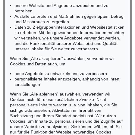
Miriam Heß
unsere Website und Angebote anzubieten und zu
Tel.: +49 (0)62 21 58 80-038
betreiben
Fax: +49 (0)62 21 58 80-595
Ausfälle zu prüfen und Maßnahmen gegen Spam, Betrug
und Missbrauch zu ergreifen
infoheidelberg@kettererkunst.de
Daten zu Zielgruppeninteraktionen und Websitestatistiken
zu erheben. Mit den gewonnenen Informationen möchten
NORDDEUTSCHLAND
wir verstehen, wie unsere Angebote verwendet werden,
und die Funktionalität unserer Website(s) und Qualität
Nico Kassel, M.A.
unserer Inhalte für Sie weiter zu verbessern.
Tel.: +49 (0)89 55244-164
Mobil: +49 (0)171 8618661
Wenn Sie „Alle akzeptieren“ auswählen, verwenden wir
n.kassel@kettererkunst.de
Cookies und Daten auch, um
neue Angebote zu entwickeln und zu verbessern
personalisierte Inhalte anzuzeigen, abhängig von Ihren
Keine Auktion mehr verpassen!
Einstellungen
Wir informieren Sie rechtzeitig.
Wenn Sie „Alle ablehnen“ auswählen, verwenden wir
Cookies nicht für diese zusätzlichen Zwecke. Nicht
personalisierte Inhalte werden u. a. von Inhalten, die Sie
sich gerade ansehen, Aktivitäten in Ihrer aktiven
Suchsitzung und Ihrem Standort beeinflusst. Wir nutzen
Jetzt zum Newsletter anmelden >
Cookies, um Inhalte zu personalisieren und die Zugriffe auf
unsere Website zu analysieren. Sie können wählen, ob Sie
nur für die Funktion der Website notwendige Cookies