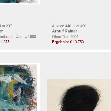
 Lot 237
Auktion 448 - Lot 490
er
Arnulf Rainer
Rembrandt-Übermalung)
,
1980
Ohne Titel, 2004
14.375
Ergebnis:
€ 13.750