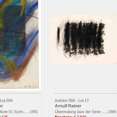
 Lot 594
Auktion 566 - Lot 17
er
Arnulf Rainer
Acte IV, Scène III
,
1991
Übermalung (aus der Serie "Fossilie
,
1984