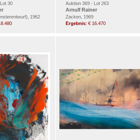
 Lot 30
Auktion 369 - Lot 263
er
Arnulf Rainer
ensterentwurf), 1962
Zacken, 1969
18.480
Ergebnis:
€ 16.470