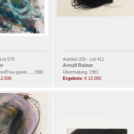
 Lot 579
Auktion 330 - Lot 411
er
Arnulf Rainer
Nest/Frau gewesen)
,
1980
Übermalung, 1961
12.500
Ergebnis:
€ 12.000