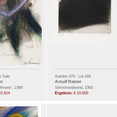
e Sale
Auktion 375 - Lot 166
er
Arnulf Rainer
ufmann", 1989
Stirnstrandwand, 1963
10.414
Ergebnis:
€ 10.000