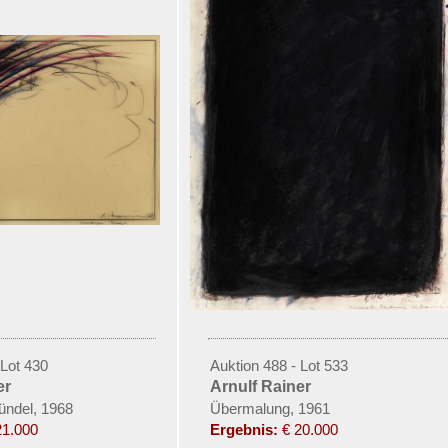
 Lot 430
Auktion 488 - Lot 533
er
Arnulf Rainer
ndel, 1968
Übermalung, 1961
21.000
Ergebnis:
€ 20.000