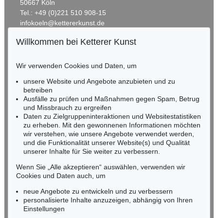
50667 Köln
Tel.: +49 (0)221 510 908-15
infokoeln@kettererkunst.de
Willkommen bei Ketterer Kunst
BADEN-WÜRTTEMBERG
HESSEN
Wir verwenden Cookies und Daten, um
RHEINLAND-PFALZ
Miriam Heß
unsere Website und Angebote anzubieten und zu
Tel.: +49 (0)62 21 58 80-038
betreiben
Ausfälle zu prüfen und Maßnahmen gegen Spam, Betrug
Fax: +49 (0)62 21 58 80-595
und Missbrauch zu ergreifen
infoheidelberg@kettererkunst.de
Daten zu Zielgruppeninteraktionen und Websitestatistiken
zu erheben. Mit den gewonnenen Informationen möchten
wir verstehen, wie unsere Angebote verwendet werden,
NORDDEUTSCHLAND
und die Funktionalität unserer Website(s) und Qualität
Nico Kassel, M.A.
unserer Inhalte für Sie weiter zu verbessern.
Tel.: +49 (0)89 55244-164
Mobil: +49 (0)171 8618661
Wenn Sie „Alle akzeptieren“ auswählen, verwenden wir
n.kassel@kettererkunst.de
Cookies und Daten auch, um
neue Angebote zu entwickeln und zu verbessern
personalisierte Inhalte anzuzeigen, abhängig von Ihren
Keine Auktion mehr verpassen!
Einstellungen