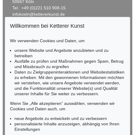
50667 Köln
Tel.: +49 (0)221 510 908-15
infokoeln@kettererkunst.de
Willkommen bei Ketterer Kunst
BADEN-WÜRTTEMBERG
HESSEN
Wir verwenden Cookies und Daten, um
RHEINLAND-PFALZ
Miriam Heß
unsere Website und Angebote anzubieten und zu
Tel.: +49 (0)62 21 58 80-038
betreiben
Ausfälle zu prüfen und Maßnahmen gegen Spam, Betrug
Fax: +49 (0)62 21 58 80-595
und Missbrauch zu ergreifen
infoheidelberg@kettererkunst.de
Daten zu Zielgruppeninteraktionen und Websitestatistiken
zu erheben. Mit den gewonnenen Informationen möchten
wir verstehen, wie unsere Angebote verwendet werden,
NORDDEUTSCHLAND
und die Funktionalität unserer Website(s) und Qualität
Nico Kassel, M.A.
unserer Inhalte für Sie weiter zu verbessern.
Tel.: +49 (0)89 55244-164
Mobil: +49 (0)171 8618661
Wenn Sie „Alle akzeptieren“ auswählen, verwenden wir
n.kassel@kettererkunst.de
Cookies und Daten auch, um
neue Angebote zu entwickeln und zu verbessern
personalisierte Inhalte anzuzeigen, abhängig von Ihren
Keine Auktion mehr verpassen!
Einstellungen