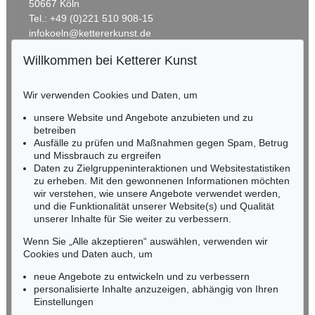
50667 Köln
Tel.: +49 (0)221 510 908-15
infokoeln@kettererkunst.de
Willkommen bei Ketterer Kunst
BADEN-WÜRTTEMBERG
HESSEN
Wir verwenden Cookies und Daten, um
RHEINLAND-PFALZ
Miriam Heß
unsere Website und Angebote anzubieten und zu
Tel.: +49 (0)62 21 58 80-038
betreiben
Ausfälle zu prüfen und Maßnahmen gegen Spam, Betrug
Fax: +49 (0)62 21 58 80-595
und Missbrauch zu ergreifen
infoheidelberg@kettererkunst.de
Daten zu Zielgruppeninteraktionen und Websitestatistiken
zu erheben. Mit den gewonnenen Informationen möchten
wir verstehen, wie unsere Angebote verwendet werden,
NORDDEUTSCHLAND
und die Funktionalität unserer Website(s) und Qualität
Nico Kassel, M.A.
unserer Inhalte für Sie weiter zu verbessern.
Tel.: +49 (0)89 55244-164
Mobil: +49 (0)171 8618661
Wenn Sie „Alle akzeptieren“ auswählen, verwenden wir
n.kassel@kettererkunst.de
Cookies und Daten auch, um
neue Angebote zu entwickeln und zu verbessern
personalisierte Inhalte anzuzeigen, abhängig von Ihren
Keine Auktion mehr verpassen!
Einstellungen