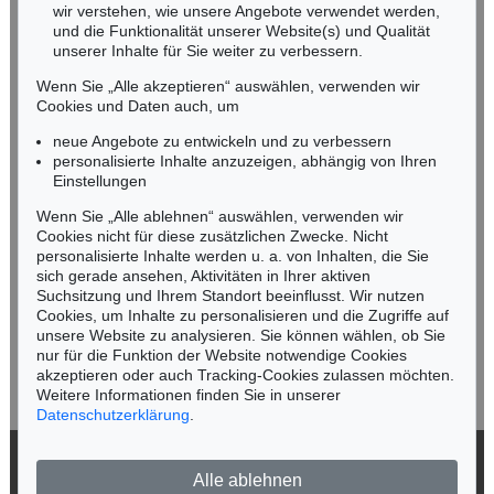
wir verstehen, wie unsere Angebote verwendet werden,
NORDDEUTSCHLAND
und die Funktionalität unserer Website(s) und Qualität
Nico Kassel, M.A.
unserer Inhalte für Sie weiter zu verbessern.
Tel.: +49 (0)89 55244-164
Wenn Sie „Alle akzeptieren“ auswählen, verwenden wir
Mobil: +49 (0)171 8618661
Cookies und Daten auch, um
n.kassel@kettererkunst.de
neue Angebote zu entwickeln und zu verbessern
personalisierte Inhalte anzuzeigen, abhängig von Ihren
Einstellungen
Keine Auktion mehr verpassen!
Wenn Sie „Alle ablehnen“ auswählen, verwenden wir
Wir informieren Sie rechtzeitig.
Cookies nicht für diese zusätzlichen Zwecke. Nicht
personalisierte Inhalte werden u. a. von Inhalten, die Sie
sich gerade ansehen, Aktivitäten in Ihrer aktiven
Suchsitzung und Ihrem Standort beeinflusst. Wir nutzen
Cookies, um Inhalte zu personalisieren und die Zugriffe auf
Jetzt zum Newsletter anmelden >
unsere Website zu analysieren. Sie können wählen, ob Sie
nur für die Funktion der Website notwendige Cookies
akzeptieren oder auch Tracking-Cookies zulassen möchten.
Weitere Informationen finden Sie in unserer
Datenschutzerklärung
.
© 2026 Ketterer Kunst GmbH & Co. KG
Alle ablehnen