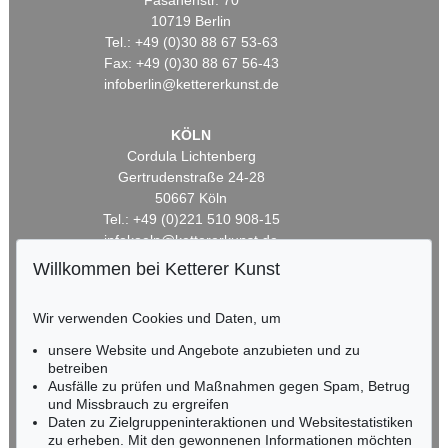
Fasanenstr. 70
10719 Berlin
Tel.: +49 (0)30 88 67 53-63
Fax: +49 (0)30 88 67 56-43
infoberlin@kettererkunst.de
KÖLN
Cordula Lichtenberg
Gertrudenstraße 24-28
50667 Köln
Tel.: +49 (0)221 510 908-15
infokoeln@kettererkunst.de
Willkommen bei Ketterer Kunst
BADEN-WÜRTTEMBERG
HESSEN
Wir verwenden Cookies und Daten, um
RHEINLAND-PFALZ
unsere Website und Angebote anzubieten und zu
Miriam Heß
betreiben
Tel.: +49 (0)62 21 58 80-038
Ausfälle zu prüfen und Maßnahmen gegen Spam, Betrug
Fax: +49 (0)62 21 58 80-595
und Missbrauch zu ergreifen
infoheidelberg@kettererkunst.de
Daten zu Zielgruppeninteraktionen und Websitestatistiken
zu erheben. Mit den gewonnenen Informationen möchten