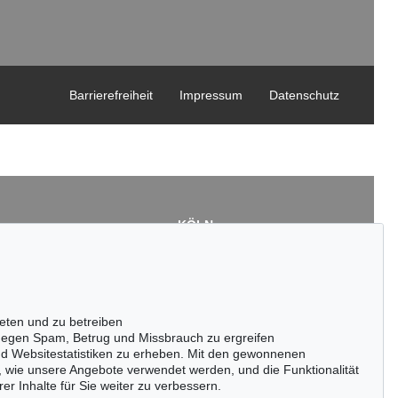
Barrierefreiheit
Impressum
Datenschutz
KÖLN
Cordula Lichtenberg
Gertrudenstraße 24-28
50667 Köln
3
Tel.: +49 (0)221 510 908-15
43
infokoeln@kettererkunst.de
eten und zu betreiben
de
egen Spam, Betrug und Missbrauch zu ergreifen
nd Websitestatistiken zu erheben. Mit den gewonnenen
, wie unsere Angebote verwendet werden, und die Funktionalität
er Inhalte für Sie weiter zu verbessern.