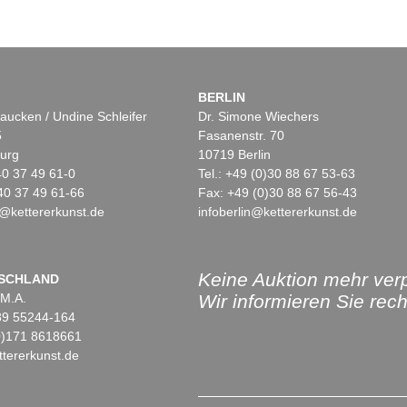
BERLIN
aucken / Undine Schleifer
Dr. Simone Wiechers
5
Fasanenstr. 70
urg
10719 Berlin
)40 37 49 61-0
Tel.: +49 (0)30 88 67 53-63
40 37 49 61-66
Fax: +49 (0)30 88 67 56-43
@kettererkunst.de
infoberlin@kettererkunst.de
Keine Auktion mehr ver
SCHLAND
 M.A.
Wir informieren Sie recht
)89 55244-164
(0)171 8618661
tererkunst.de