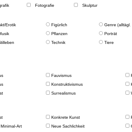
rafik
Fotografie
Skulptur
Akt/Erotik
Figürlich
Genre (alltägl
Musik
Pflanzen
Porträt
Stilleben
Technik
Tiere
us
Fauvismus
us
Konstruktivismus
st
Surrealismus
st
Konkrete Kunst
 Minimal-Art
Neue Sachlichkeit