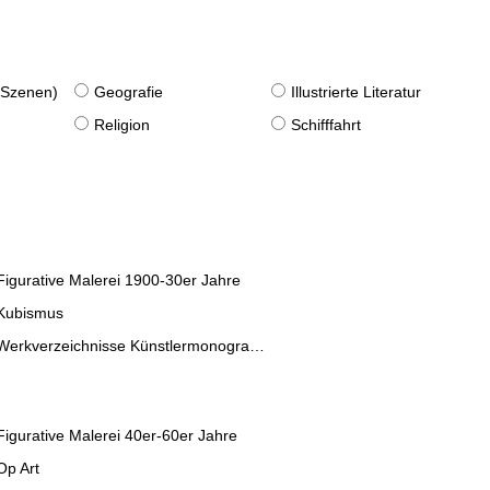
. Szenen)
Geografie
Illustrierte Literatur
Religion
Schifffahrt
Figurative Malerei 1900-30er Jahre
Kubismus
Werkverzeichnisse Künstlermonographien
Figurative Malerei 40er-60er Jahre
Op Art