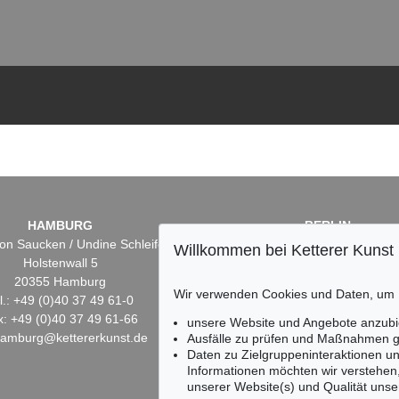
HAMBURG
BERLIN
on Saucken / Undine Schleifer
Dr. Simone Wiechers
Willkommen bei Ketterer Kunst
Holstenwall 5
Fasanenstr. 70
20355 Hamburg
10719 Berlin
Wir verwenden Cookies und Daten, um
l.: +49 (0)40 37 49 61-0
Tel.: +49 (0)30 88 67 53-6
x: +49 (0)40 37 49 61-66
Fax: +49 (0)30 88 67 56-
unsere Website und Angebote anzubi
hamburg@kettererkunst.de
infoberlin@kettererkunst.
Ausfälle zu prüfen und Maßnahmen g
Daten zu Zielgruppeninteraktionen u
Informationen möchten wir verstehen
unserer Website(s) und Qualität unser