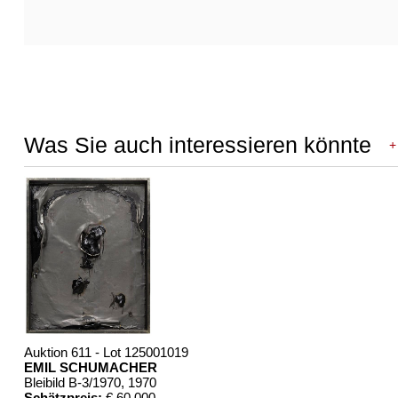
Was Sie auch interessieren könnte
+
Auktion 611 - Lot 125001019
EMIL SCHUMACHER
Bleibild B-3/1970
, 1970
Schätzpreis:
€ 60.000