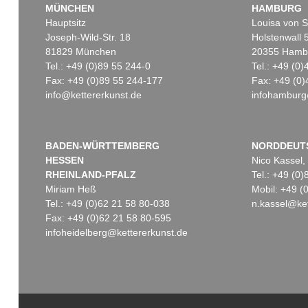
MÜNCHEN
HAMBURG
Hauptsitz
Louisa von S
Joseph-Wild-Str. 18
Holstenwall 
81829 München
20355 Hamb
Tel.: +49 (0)89 55 244-0
Tel.: +49 (0
Fax: +49 (0)89 55 244-177
Fax: +49 (0)
info@kettererkunst.de
infohamburg
Auktion 407 - Lot 234
Auktion 410 - Lot 1
ANTONI TÀPIES
ANTONI TÀPIES
Black Scrawls
, 1961
7 on Acetate
, 1975
Ergebnis:
€ 39.040
Ergebnis:
€ 23.750
BADEN-WÜRTTEMBERG
NORDDEUT
HESSEN
Nico Kassel,
RHEINLAND-PFALZ
Tel.: +49 (0
Miriam Heß
Mobil: +49 
Tel.: +49 (0)62 21 58 80-038
n.kassel@ket
Fax: +49 (0)62 21 58 80-595
infoheidelberg@kettererkunst.de
Auktion 420 - Lot 459
A. TÀPIES