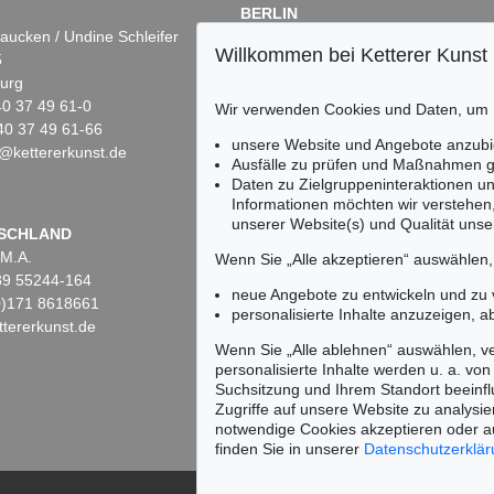
BERLIN
aucken / Undine Schleifer
Dr. Simone Wiechers
Willkommen bei Ketterer Kunst
5
Fasanenstr. 70
urg
10719 Berlin
)40 37 49 61-0
Tel.: +49 (0)30 88 67 53-63
Wir verwenden Cookies und Daten, um
40 37 49 61-66
Fax: +49 (0)30 88 67 56-43
unsere Website und Angebote anzubi
@kettererkunst.de
infoberlin@kettererkunst.de
228
Auktion 495 - Lot 255
Auktion 365 - L
Ausfälle zu prüfen und Maßnahmen g
ANTONI TÀPIES
ANTONI TÀPI
Daten zu Zielgruppeninteraktionen u
Grafismes sobre fons vermells
, 1997
Peu de tinta
, 19
Informationen möchten wir verstehen
Ergebnis:
€ 22.500
Ergebnis:
€ 20
unserer Website(s) und Qualität unser
Keine Auktion mehr ver
SCHLAND
 M.A.
Wir informieren Sie recht
Wenn Sie „Alle akzeptieren“ auswählen
)89 55244-164
neue Angebote zu entwickeln und zu
(0)171 8618661
personalisierte Inhalte anzuzeigen, a
tererkunst.de
Wenn Sie „Alle ablehnen“ auswählen, ve
personalisierte Inhalte werden u. a. von 
Suchsitzung und Ihrem Standort beeinflu
Zugriffe auf unsere Website zu analysie
notwendige Cookies akzeptieren oder a
finden Sie in unserer
Datenschutzerklä