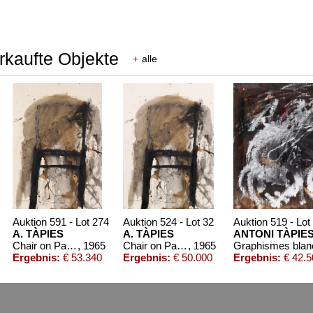
rkaufte Objekte
+
alle
Auktion 591 - Lot 274
Auktion 524 - Lot 32
Auktion 519 - Lot
A. TÀPIES
A. TÀPIES
ANTONI TÀPIE
Chair on Paper
, 1965
Chair on Paper
, 1965
Graphismes blan
Ergebnis:
€ 53.340
Ergebnis:
€ 50.000
Ergebnis:
€ 42.5