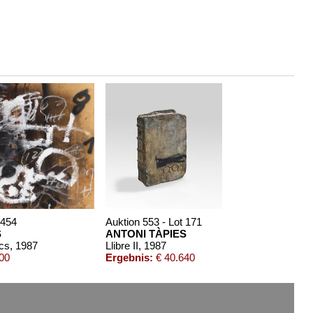
 454
Auktion 553 - Lot 171
S
ANTONI TÀPIES
cs
, 1987
Llibre II
, 1987
00
Ergebnis:
€ 40.640