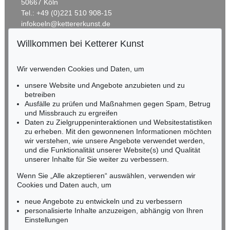
50667 Köln
Tel.: +49 (0)221 510 908-15
infokoeln@kettererkunst.de
Willkommen bei Ketterer Kunst
Auktion 428 - Lot 255
BADEN-WÜRTTEMBERG
LYONEL FEININGER
HESSEN
The Baltic (V-Cloud)
, 1946
Wir verwenden Cookies und Daten, um
Ergebnis:
€ 475.000
RHEINLAND-PFALZ
Miriam Heß
unsere Website und Angebote anzubieten und zu
Tel.: +49 (0)62 21 58 80-038
betreiben
Ausfälle zu prüfen und Maßnahmen gegen Spam, Betrug
Fax: +49 (0)62 21 58 80-595
und Missbrauch zu ergreifen
infoheidelberg@kettererkunst.de
Daten zu Zielgruppeninteraktionen und Websitestatistiken
zu erheben. Mit den gewonnenen Informationen möchten
wir verstehen, wie unsere Angebote verwendet werden,
NORDDEUTSCHLAND
und die Funktionalität unserer Website(s) und Qualität
Nico Kassel, M.A.
unserer Inhalte für Sie weiter zu verbessern.
Tel.: +49 (0)89 55244-164
Mobil: +49 (0)171 8618661
Wenn Sie „Alle akzeptieren“ auswählen, verwenden wir
n.kassel@kettererkunst.de
Cookies und Daten auch, um
Auktion 606 - Lot 9
Auktion 520 - Lot 304
LYONEL FEININGER
L. FEININGER
neue Angebote zu entwickeln und zu verbessern
At the Sea-Side, Panel I
, 1940
Der junge Mann aus dem Dorfe / Mill with Red Man
, 1917
personalisierte Inhalte anzuzeigen, abhängig von Ihren
Ergebnis:
€ 438.600
Ergebnis:
€ 400.000
Keine Auktion mehr verpassen!
Einstellungen