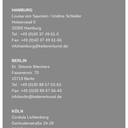
LYONEL FEININGER
Die Insel
, 1923
HAMBURG
Ergebnis:
€ 903.000
Louisa von Saucken / Undine Schleifer
Holstenwall 5
20355 Hamburg
Tel.: +49 (0)40 37 49 61-0
Fax: +49 (0)40 37 49 61-66
infohamburg@kettererkunst.de
BERLIN
Dr. Simone Wiechers
Fasanenstr. 70
Auktion 606 - Lot 2
10719 Berlin
LYONEL FEININGER
The Red Streetsweeper (II)
, 1920
Tel.: +49 (0)30 88 67 53-63
Ergebnis:
€ 490.200
Fax: +49 (0)30 88 67 56-43
infoberlin@kettererkunst.de
KÖLN
Cordula Lichtenberg
Gertrudenstraße 24-28