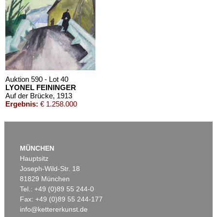
Auktion 590 - Lot 40
LYONEL FEININGER
Auf der Brücke
, 1913
Ergebnis:
€ 1.258.000
MÜNCHEN
Hauptsitz
Joseph-Wild-Str. 18
81829 München
Tel.: +49 (0)89 55 244-0
Fax: +49 (0)89 55 244-177
info@kettererkunst.de
Auktion 606 - Lot 20