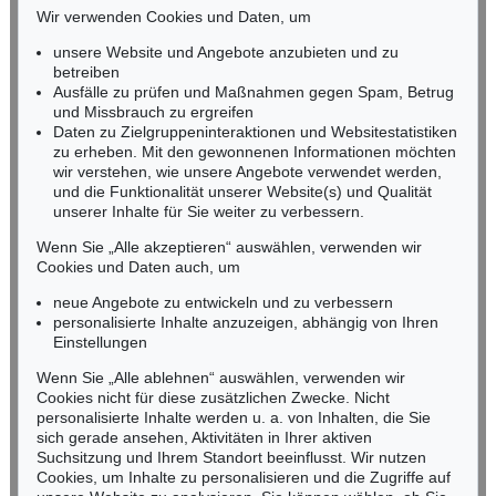
Angelika und Medoro
Porträt eines Hirtenjungen
Wir verwenden Cookies und Daten, um
RHEINLAND-PFALZ
Ergebnis:
€ 6.710
Ergebnis:
€ 6.000
Miriam Heß
unsere Website und Angebote anzubieten und zu
Tel.: +49 (0)62 21 58 80-038
betreiben
Fax: +49 (0)62 21 58 80-595
Ausfälle zu prüfen und Maßnahmen gegen Spam, Betrug
und Missbrauch zu ergreifen
infoheidelberg@kettererkunst.de
Daten zu Zielgruppeninteraktionen und Websitestatistiken
zu erheben. Mit den gewonnenen Informationen möchten
NORDDEUTSCHLAND
wir verstehen, wie unsere Angebote verwendet werden,
und die Funktionalität unserer Website(s) und Qualität
Nico Kassel, M.A.
unserer Inhalte für Sie weiter zu verbessern.
Tel.: +49 (0)89 55244-164
Mobil: +49 (0)171 8618661
Wenn Sie „Alle akzeptieren“ auswählen, verwenden wir
n.kassel@kettererkunst.de
Cookies und Daten auch, um
Auktion 356 - Lot 29
Auktion 366 - Lot 741
ITALIEN
ITALIEN
neue Angebote zu entwickeln und zu verbessern
Maria mit dem Kind und dem Johannesknaben
18 Bll. Ansichten, u. a. aus Scenografia di Roma moderna. 1848-50.
, 1849
personalisierte Inhalte anzuzeigen, abhängig von Ihren
Ergebnis:
€ 5.490
Ergebnis:
€ 5.460
Keine Auktion mehr verpassen!
Einstellungen
Wir informieren Sie rechtzeitig.
Wenn Sie „Alle ablehnen“ auswählen, verwenden wir
Cookies nicht für diese zusätzlichen Zwecke. Nicht
personalisierte Inhalte werden u. a. von Inhalten, die Sie
sich gerade ansehen, Aktivitäten in Ihrer aktiven
Suchsitzung und Ihrem Standort beeinflusst. Wir nutzen
Jetzt zum Newsletter anmelden >
Cookies, um Inhalte zu personalisieren und die Zugriffe auf