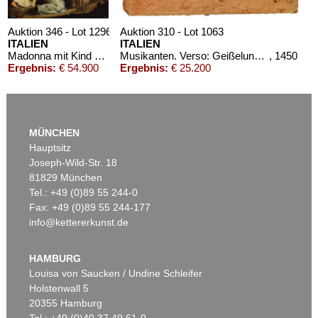
Auktion 346 - Lot 1296
Auktion 310 - Lot 1063
ITALIEN
ITALIEN
Madonna mit Kind und Heiligen
Musikanten. Verso: Geißelung Christi
, 1450
Ergebnis:
€ 54.900
Ergebnis:
€ 25.200
MÜNCHEN
Hauptsitz
Joseph-Wild-Str. 18
81829 München
Tel.: +49 (0)89 55 244-0
Fax: +49 (0)89 55 244-177
info@kettererkunst.de
Auktion 370 - Lot 1047
Auktion 413 - Lot 72
ITALIEN
ITALIEN
Madonna mit Kind von vier Engeln umgeben, dem Heiligen Bernhard von Siena und einem weiteren Heiligen
Porträt eines Orientalen mit Turban und Tonpfeife
HAMBURG
Ergebnis:
€ 19.520
Ergebnis:
€ 18.750
Louisa von Saucken / Undine Schleifer
Holstenwall 5
20355 Hamburg
Tel.: +49 (0)40 37 49 61-0