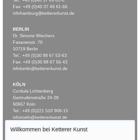
Fax: +49 (0)40 37 49 61-66
infohamburg@kettererkunst.de
BERLIN
Dr. Simone Wiechers
Fasanenstr. 70
Auktion 382 - Lot 35
Auktion 413 - Lot 78
10719 Berlin
ITALIEN
ITALIEN
Tel.: +49 (0)30 88 67 53-63
Paris und Oenone
Justitia
Ergebnis:
€ 16.250
Ergebnis:
€ 6.875
Fax: +49 (0)30 88 67 56-43
infoberlin@kettererkunst.de
KÖLN
Cordula Lichtenberg
Gertrudenstraße 24-28
50667 Köln
Tel.: +49 (0)221 510 908-15
infokoeln@kettererkunst.de
Willkommen bei Ketterer Kunst
Auktion 362 - Lot 20
Auktion 422 - Lot 278
BADEN-WÜRTTEMBERG
ITALIEN
ITALIEN
HESSEN