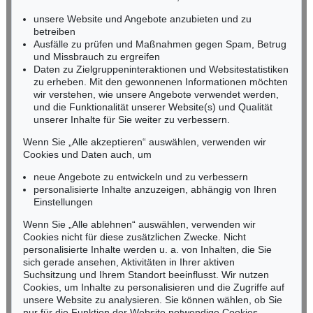
RHEINLAND-PFALZ
Miriam Heß
unsere Website und Angebote anzubieten und zu
Tel.: +49 (0)62 21 58 80-038
betreiben
Ausfälle zu prüfen und Maßnahmen gegen Spam, Betrug
Fax: +49 (0)62 21 58 80-595
und Missbrauch zu ergreifen
infoheidelberg@kettererkunst.de
Daten zu Zielgruppeninteraktionen und Websitestatistiken
zu erheben. Mit den gewonnenen Informationen möchten
wir verstehen, wie unsere Angebote verwendet werden,
NORDDEUTSCHLAND
und die Funktionalität unserer Website(s) und Qualität
Nico Kassel, M.A.
unserer Inhalte für Sie weiter zu verbessern.
Tel.: +49 (0)89 55244-164
Mobil: +49 (0)171 8618661
Wenn Sie „Alle akzeptieren“ auswählen, verwenden wir
n.kassel@kettererkunst.de
Cookies und Daten auch, um
neue Angebote zu entwickeln und zu verbessern
personalisierte Inhalte anzuzeigen, abhängig von Ihren
Keine Auktion mehr verpassen!
Einstellungen
Wir informieren Sie rechtzeitig.
Wenn Sie „Alle ablehnen“ auswählen, verwenden wir
Cookies nicht für diese zusätzlichen Zwecke. Nicht
personalisierte Inhalte werden u. a. von Inhalten, die Sie
sich gerade ansehen, Aktivitäten in Ihrer aktiven
Suchsitzung und Ihrem Standort beeinflusst. Wir nutzen
Jetzt zum Newsletter anmelden >
Cookies, um Inhalte zu personalisieren und die Zugriffe auf
unsere Website zu analysieren. Sie können wählen, ob Sie
nur für die Funktion der Website notwendige Cookies