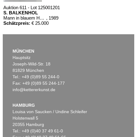
Auktion 611 - Lot 125001201
S. BALKENHOL
Mann in blauem Hemd
, 1989
Schätzpreis:
€ 25.000
MÜNCHEN
Hauptsitz
Joseph-Wild-Str. 18
81829 München
Tel.: +49 (0)89 55 244-0
Fax: +49 (0)89 55 244-177
info@kettererkunst.de
Auktion 610 - Lot 426000297
JOHANN WOLFGANG VON GOETHE
Eigenhändiges Schriftstück
, 1796
HAMBURG
Schätzpreis:
€ 3.000
Louisa von Saucken / Undine Schleifer
Holstenwall 5
20355 Hamburg
Tel.: +49 (0)40 37 49 61-0