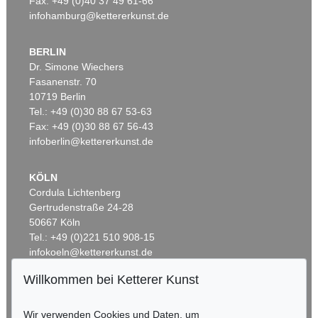
Fax: +49 (0)40 37 49 61-66
infohamburg@kettererkunst.de
BERLIN
Dr. Simone Wiechers
Fasanenstr. 70
Auktion 610 - Lot 426000325
10719 Berlin
J. GOETHE
Faust
, 1924
Tel.: +49 (0)30 88 67 53-63
Schätzpreis:
€ 1.500
Fax: +49 (0)30 88 67 56-43
infoberlin@kettererkunst.de
KÖLN
Cordula Lichtenberg
Gertrudenstraße 24-28
50667 Köln
Tel.: +49 (0)221 510 908-15
infokoeln@kettererkunst.de
Willkommen bei Ketterer Kunst
BADEN-WÜRTTEMBERG
HESSEN
Wir verwenden Cookies und Daten, um