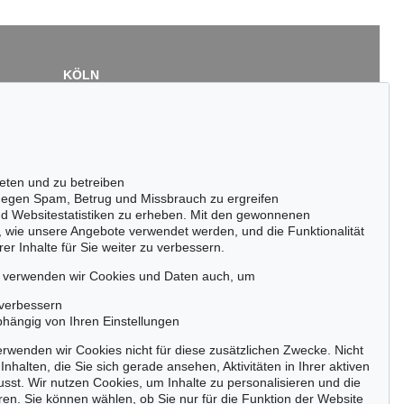
KÖLN
Cordula Lichtenberg
Gertrudenstraße 24-28
50667 Köln
Tel.: +49 (0)221 510 908-15
infokoeln@kettererkunst.de
eten und zu betreiben
on 562 - Lot 122
egen Spam, Betrug und Missbrauch zu ergreifen
L SPITZWEG
nd Websitestatistiken zu erheben. Mit den gewonnenen
ende Kinder
, 1865
, wie unsere Angebote verwendet werden, und die Funktionalität
bnis:
€ 101.600
er Inhalte für Sie weiter zu verbessern.
passen!
zeitig.
, verwenden wir Cookies und Daten auch, um
 verbessern
bhängig von Ihren Einstellungen
rwenden wir Cookies nicht für diese zusätzlichen Zwecke. Nicht
Jetzt zum Newsletter anmelden >
Inhalten, die Sie sich gerade ansehen, Aktivitäten in Ihrer aktiven
sst. Wir nutzen Cookies, um Inhalte zu personalisieren und die
ren. Sie können wählen, ob Sie nur für die Funktion der Website