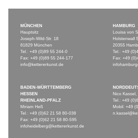
MÜNCHEN
HAMBURG
Hauptsitz
Louisa von S
Joseph-Wild-Str. 18
Holstenwall 
81829 München
20355 Hamb
Tel.: +49 (0)89 55 244-0
Tel.: +49 (0
Fax: +49 (0)89 55 244-177
Fax: +49 (0)
info@kettererkunst.de
infohamburg
Auktion 527 - Lot 308
Auktion 490 - Lot 8
CARL SPITZWEG
CARL SPITZWEG
Die Stadtwache
, 1850
Blick in
Ergebnis:
€ 150.000
Ergebnis:
€ 143.750
BADEN-WÜRTTEMBERG
NORDDEUT
HESSEN
Nico Kassel,
RHEINLAND-PFALZ
Tel.: +49 (0
Miriam Heß
Mobil: +49 
Tel.: +49 (0)62 21 58 80-038
n.kassel@ket
Fax: +49 (0)62 21 58 80-595
infoheidelberg@kettererkunst.de