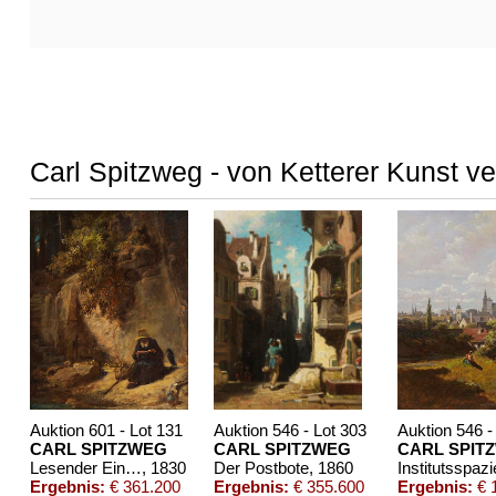
Carl Spitzweg - von Ketterer Kunst v
Auktion 601 - Lot 131
Auktion 546 - Lot 303
Auktion 546 -
CARL SPITZWEG
CARL SPITZWEG
CARL SPIT
Lesender Einsiedler mit Raben in einer Schlucht
, 1830
Der Postbote
, 1860
Institutsspaz
Ergebnis:
€ 361.200
Ergebnis:
€ 355.600
Ergebnis:
€ 