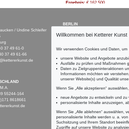
Ergebnis:
€ 162.500
BERLIN
aucken / Undine Schleifer
Dr. Simone Wiechers
Willkommen bei Ketterer Kunst
5
Fasanenstr. 70
urg
10719 Berlin
)40 37 49 61-0
Tel.: +49 (0)30 88 67 53-63
Wir verwenden Cookies und Daten, um
40 37 49 61-66
Fax: +49 (0)30 88 67 56-43
unsere Website und Angebote anzubi
@kettererkunst.de
infoberlin@kettererkunst.de
Auktion 484 - Lot 4
Auktion 518 - Lot 15
Aukti
Ausfälle zu prüfen und Maßnahmen g
CARL SPITZWEG
CARL SPITZWEG
CAR
Daten zu Zielgruppeninteraktionen u
s Tal (Zwei Mädchen auf einer Alpe)
, 1860
Nixenfang
, 1860
Einsiedler mit Mädchen
, 1870
Fisch
Informationen möchten wir verstehen
Ergebnis:
€ 137.500
Ergebnis:
€ 112.500
Erge
unserer Website(s) und Qualität unser
Keine Auktion mehr ver
SCHLAND
 M.A.
Wir informieren Sie recht
Wenn Sie „Alle akzeptieren“ auswählen
)89 55244-164
neue Angebote zu entwickeln und zu
(0)171 8618661
personalisierte Inhalte anzuzeigen, a
tererkunst.de
Wenn Sie „Alle ablehnen“ auswählen, ve
personalisierte Inhalte werden u. a. von 
Suchsitzung und Ihrem Standort beeinflu
Zugriffe auf unsere Website zu analysie