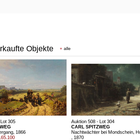
erkaufte Objekte
+
alle
 Lot 305
Auktion 508 - Lot 304
ZWEG
CARL SPITZWEG
iergang
, 1866
165.100
, 1870