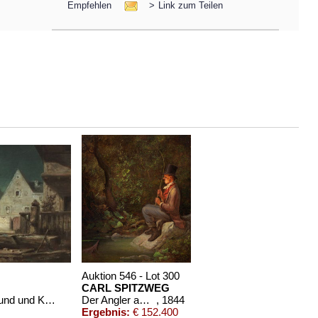
Empfehlen
>
Link zum Teilen
Auktion 546 - Lot 300
CARL SPITZWEG
Nachtwächter bei Mondschein, Hund und Katze
Der Angler am Waldbach
, 1844
Ergebnis:
€ 152.400