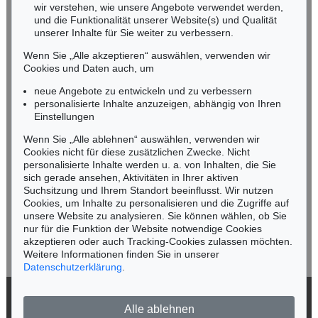
wir verstehen, wie unsere Angebote verwendet werden,
NORDDEUTSCHLAND
und die Funktionalität unserer Website(s) und Qualität
Nico Kassel, M.A.
unserer Inhalte für Sie weiter zu verbessern.
Tel.: +49 (0)89 55244-164
Wenn Sie „Alle akzeptieren“ auswählen, verwenden wir
Mobil: +49 (0)171 8618661
Cookies und Daten auch, um
n.kassel@kettererkunst.de
neue Angebote zu entwickeln und zu verbessern
personalisierte Inhalte anzuzeigen, abhängig von Ihren
Einstellungen
Keine Auktion mehr verpassen!
Wenn Sie „Alle ablehnen“ auswählen, verwenden wir
Wir informieren Sie rechtzeitig.
Cookies nicht für diese zusätzlichen Zwecke. Nicht
personalisierte Inhalte werden u. a. von Inhalten, die Sie
sich gerade ansehen, Aktivitäten in Ihrer aktiven
Suchsitzung und Ihrem Standort beeinflusst. Wir nutzen
Cookies, um Inhalte zu personalisieren und die Zugriffe auf
Jetzt zum Newsletter anmelden >
unsere Website zu analysieren. Sie können wählen, ob Sie
nur für die Funktion der Website notwendige Cookies
akzeptieren oder auch Tracking-Cookies zulassen möchten.
Weitere Informationen finden Sie in unserer
Datenschutzerklärung
.
© 2026 Ketterer Kunst GmbH & Co. KG
Alle ablehnen