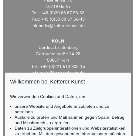
Fasanenstr. 70
10719 Berlin
Tel.: +49 (0)30 88 67 53-63
Fax: +49 (0)30 88 67 56-43
infoberlin@kettererkunst.de
KÖLN
Cordula Lichtenberg
Gertrudenstraße 24-28
50667 Köln
Tel.: +49 (0)221 510 908-15
infokoeln@kettererkunst.de
Willkommen bei Ketterer Kunst
BADEN-WÜRTTEMBERG
HESSEN
Wir verwenden Cookies und Daten, um
RHEINLAND-PFALZ
unsere Website und Angebote anzubieten und zu
Miriam Heß
betreiben
Tel.: +49 (0)62 21 58 80-038
Ausfälle zu prüfen und Maßnahmen gegen Spam, Betrug
Fax: +49 (0)62 21 58 80-595
und Missbrauch zu ergreifen
infoheidelberg@kettererkunst.de
Daten zu Zielgruppeninteraktionen und Websitestatistiken
zu erheben. Mit den gewonnenen Informationen möchten