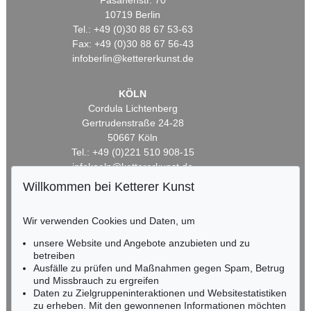
Fasanenstr. 70
10719 Berlin
Tel.: +49 (0)30 88 67 53-63
Fax: +49 (0)30 88 67 56-43
infoberlin@kettererkunst.de
KÖLN
Cordula Lichtenberg
Gertrudenstraße 24-28
50667 Köln
Tel.: +49 (0)221 510 908-15
infokoeln@kettererkunst.de
Willkommen bei Ketterer Kunst
BADEN-WÜRTTEMBERG
HESSEN
Wir verwenden Cookies und Daten, um
RHEINLAND-PFALZ
unsere Website und Angebote anzubieten und zu
Miriam Heß
betreiben
Tel.: +49 (0)62 21 58 80-038
Ausfälle zu prüfen und Maßnahmen gegen Spam, Betrug
Fax: +49 (0)62 21 58 80-595
und Missbrauch zu ergreifen
infoheidelberg@kettererkunst.de
Daten zu Zielgruppeninteraktionen und Websitestatistiken
zu erheben. Mit den gewonnenen Informationen möchten