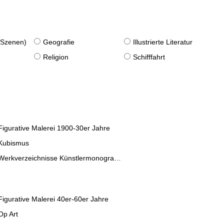
. Szenen)
Geografie
Illustrierte Literatur
Religion
Schifffahrt
Figurative Malerei 1900-30er Jahre
Kubismus
Werkverzeichnisse Künstlermonographien
Figurative Malerei 40er-60er Jahre
Op Art