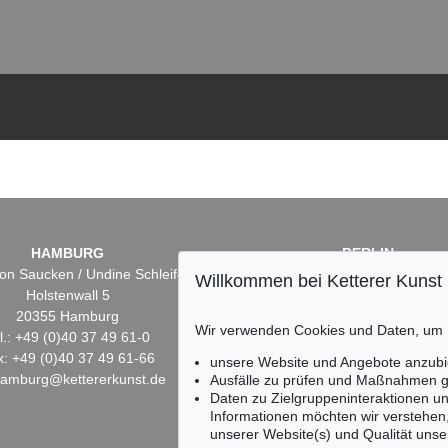
HAMBURG
BERLIN
on Saucken / Undine Schleifer
Dr. Simone Wiechers
Willkommen bei Ketterer Kunst
Holstenwall 5
Fasanenstr. 70
20355 Hamburg
10719 Berlin
Wir verwenden Cookies und Daten, um
l.: +49 (0)40 37 49 61-0
Tel.: +49 (0)30 88 67 53-6
x: +49 (0)40 37 49 61-66
Fax: +49 (0)30 88 67 56-
unsere Website und Angebote anzubi
hamburg@kettererkunst.de
infoberlin@kettererkunst.
Ausfälle zu prüfen und Maßnahmen g
Daten zu Zielgruppeninteraktionen u
Informationen möchten wir verstehen
unserer Website(s) und Qualität unser