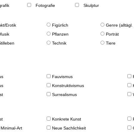
rafik
Fotografie
Skulptur
Akt/Erotik
Figürlich
Genre (alltägl
Musik
Pflanzen
Porträt
Stilleben
Technik
Tiere
us
Fauvismus
us
Konstruktivismus
st
Surrealismus
st
Konkrete Kunst
 Minimal-Art
Neue Sachlichkeit