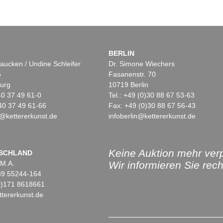
BERLIN
aucken / Undine Schleifer
Dr. Simone Wiechers
5
Fasanenstr. 70
urg
10719 Berlin
)40 37 49 61-0
Tel.: +49 (0)30 88 67 53-63
40 37 49 61-66
Fax: +49 (0)30 88 67 56-43
@kettererkunst.de
infoberlin@kettererkunst.de
Keine Auktion mehr ver
SCHLAND
 M.A.
Wir informieren Sie recht
)89 55244-164
(0)171 8618661
tererkunst.de