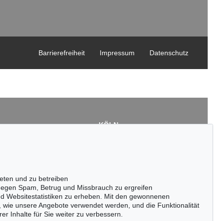
Barrierefreiheit
Impressum
Datenschutz
KÖLN
Cordula Lichtenberg
Gertrudenstraße 24-28
50667 Köln
3
Tel.: +49 (0)221 510 908-15
43
infokoeln@kettererkunst.de
eten und zu betreiben
de
egen Spam, Betrug und Missbrauch zu ergreifen
nd Websitestatistiken zu erheben. Mit den gewonnenen
, wie unsere Angebote verwendet werden, und die Funktionalität
er Inhalte für Sie weiter zu verbessern.