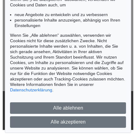
n.kassel@kettererkunst.de
Cookies und Daten auch, um
Auktion 496 - Lot 170
Auktion 461 - Lot 817
SERGE POLIAKOFF
S. POLIAKOFF
neue Angebote zu entwickeln und zu verbessern
Composition abstraite
, 1957
Composition
, 1962
personalisierte Inhalte anzuzeigen, abhängig von Ihren
Ergebnis:
€ 150.000
Ergebnis:
€ 150.000
Keine Auktion mehr verpassen!
Einstellungen
Wir informieren Sie rechtzeitig.
Wenn Sie „Alle ablehnen“ auswählen, verwenden wir
Cookies nicht für diese zusätzlichen Zwecke. Nicht
personalisierte Inhalte werden u. a. von Inhalten, die Sie
sich gerade ansehen, Aktivitäten in Ihrer aktiven
Suchsitzung und Ihrem Standort beeinflusst. Wir nutzen
Jetzt zum Newsletter anmelden >
Cookies, um Inhalte zu personalisieren und die Zugriffe auf
unsere Website zu analysieren. Sie können wählen, ob Sie
nur für die Funktion der Website notwendige Cookies
akzeptieren oder auch Tracking-Cookies zulassen möchten.
Weitere Informationen finden Sie in unserer
Datenschutzerklärung
.
Auktion 461 - Lot 819
Auktion 525 - Lot 208
S. POLIAKOFF
SERGE POLIAKOFF
Composition abstraite
, 1965
Composition abstraite
, 1963
© 2026 Ketterer Kunst GmbH & Co. KG
Ergebnis:
€ 131.250
Ergebnis:
€ 125.000
Alle ablehnen
Datenschutz
Impressum
Barrierefreiheit
Alle akzeptieren