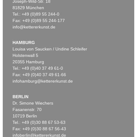
Joseph-Wild-Str. 18
81829 München
Tel.: +49 (0)89 55 244-0
Fax: +49 (0)89 55 244-177
info@kettererkunst.de
Auktion 451 - Lot 811
Auktion 600 - Lot 49
S. POLIAKOFF
SERGE POLIAKOFF
Composition abstraite
, 1958
Composition
, 1955
HAMBURG
Ergebnis:
€ 262.500
Ergebnis:
€ 232.200
Louisa von Saucken / Undine Schleifer
Holstenwall 5
20355 Hamburg
Tel.: +49 (0)40 37 49 61-0
Fax: +49 (0)40 37 49 61-66
infohamburg@kettererkunst.de
BERLIN
Dr. Simone Wiechers
Fasanenstr. 70
Auktion 590 - Lot 53
Auktion 540 - Lot 3
10719 Berlin
SERGE POLIAKOFF
S. POLIAKOFF
Tel.: +49 (0)30 88 67 53-63
Bleu (Composition)
, 1957
Composition abstraite
, 1967
Ergebnis:
€ 213.360
Ergebnis:
€ 190.500
Fax: +49 (0)30 88 67 56-43
infoberlin@kettererkunst.de