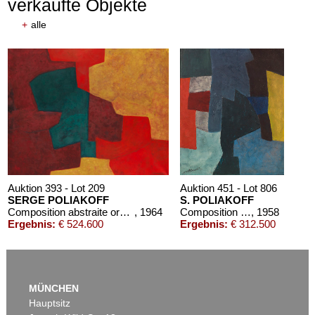
verkaufte Objekte
+
alle
Auktion 393 - Lot 209
Auktion 451 - Lot 806
SERGE POLIAKOFF
S. POLIAKOFF
Composition abstraite orange, jaune, vert, lie de vin
, 1964
Composition abstraite
, 1958
Ergebnis:
€ 524.600
Ergebnis:
€ 312.500
MÜNCHEN
Hauptsitz