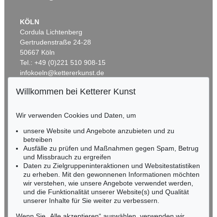
KÖLN
Cordula Lichtenberg
Gertrudenstraße 24-28
50667 Köln
Tel.: +49 (0)221 510 908-15
infokoeln@kettererkunst.de
Willkommen bei Ketterer Kunst
Auktion 461 - Lot 821
BADEN-WÜRTTEMBERG
SERGE POLIAKOFF
HESSEN
Composition abstraite
, 1960
Wir verwenden Cookies und Daten, um
RHEINLAND-PFALZ
Ergebnis:
€ 175.000
Miriam Heß
unsere Website und Angebote anzubieten und zu
Tel.: +49 (0)62 21 58 80-038
betreiben
Fax: +49 (0)62 21 58 80-595
Ausfälle zu prüfen und Maßnahmen gegen Spam, Betrug
und Missbrauch zu ergreifen
infoheidelberg@kettererkunst.de
Daten zu Zielgruppeninteraktionen und Websitestatistiken
zu erheben. Mit den gewonnenen Informationen möchten
NORDDEUTSCHLAND
wir verstehen, wie unsere Angebote verwendet werden,
und die Funktionalität unserer Website(s) und Qualität
Nico Kassel, M.A.
unserer Inhalte für Sie weiter zu verbessern.
Tel.: +49 (0)89 55244-164
Mobil: +49 (0)171 8618661
Wenn Sie „Alle akzeptieren“ auswählen, verwenden wir