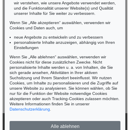
wir verstehen, wie unsere Angebote verwendet werden,
NORDDEUTSCHLAND
und die Funktionalität unserer Website(s) und Qualität
Nico Kassel, M.A.
unserer Inhalte für Sie weiter zu verbessern.
Tel.: +49 (0)89 55244-164
Wenn Sie „Alle akzeptieren“ auswählen, verwenden wir
Mobil: +49 (0)171 8618661
Cookies und Daten auch, um
n.kassel@kettererkunst.de
neue Angebote zu entwickeln und zu verbessern
personalisierte Inhalte anzuzeigen, abhängig von Ihren
Einstellungen
Keine Auktion mehr verpassen!
Wenn Sie „Alle ablehnen“ auswählen, verwenden wir
Wir informieren Sie rechtzeitig.
Cookies nicht für diese zusätzlichen Zwecke. Nicht
personalisierte Inhalte werden u. a. von Inhalten, die Sie
sich gerade ansehen, Aktivitäten in Ihrer aktiven
Suchsitzung und Ihrem Standort beeinflusst. Wir nutzen
Cookies, um Inhalte zu personalisieren und die Zugriffe auf
Jetzt zum Newsletter anmelden >
unsere Website zu analysieren. Sie können wählen, ob Sie
nur für die Funktion der Website notwendige Cookies
akzeptieren oder auch Tracking-Cookies zulassen möchten.
Weitere Informationen finden Sie in unserer
Datenschutzerklärung
.
© 2026 Ketterer Kunst GmbH & Co. KG
Alle ablehnen