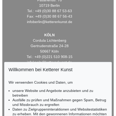
Fasanenstr. 70
10719 Berlin
Tel.: +49 (0)30 88 67 53-63
Fax: +49 (0)30 88 67 56-43
infoberlin@kettererkunst.de
KÖLN
Cordula Lichtenberg
Gertrudenstraße 24-28
50667 Köln
Tel.: +49 (0)221 510 908-15
infokoeln@kettererkunst.de
Willkommen bei Ketterer Kunst
BADEN-WÜRTTEMBERG
HESSEN
Wir verwenden Cookies und Daten, um
RHEINLAND-PFALZ
unsere Website und Angebote anzubieten und zu
Miriam Heß
betreiben
Tel.: +49 (0)62 21 58 80-038
Ausfälle zu prüfen und Maßnahmen gegen Spam, Betrug
Fax: +49 (0)62 21 58 80-595
und Missbrauch zu ergreifen
infoheidelberg@kettererkunst.de
Daten zu Zielgruppeninteraktionen und Websitestatistiken
zu erheben. Mit den gewonnenen Informationen möchten