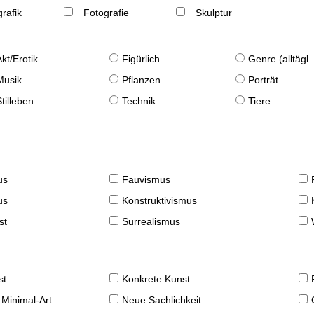
rafik
Fotografie
Skulptur
Akt/Erotik
Figürlich
Genre (alltägl
Musik
Pflanzen
Porträt
Stilleben
Technik
Tiere
us
Fauvismus
us
Konstruktivismus
st
Surrealismus
st
Konkrete Kunst
 Minimal-Art
Neue Sachlichkeit