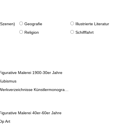
. Szenen)
Geografie
Illustrierte Literatur
Religion
Schifffahrt
Figurative Malerei 1900-30er Jahre
Kubismus
Werkverzeichnisse Künstlermonographien
Figurative Malerei 40er-60er Jahre
Op Art