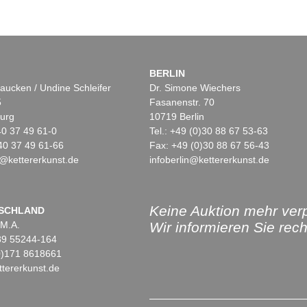
BERLIN
aucken / Undine Schleifer
Dr. Simone Wiechers
5
Fasanenstr. 70
urg
10719 Berlin
)40 37 49 61-0
Tel.: +49 (0)30 88 67 53-63
40 37 49 61-66
Fax: +49 (0)30 88 67 56-43
@kettererkunst.de
infoberlin@kettererkunst.de
Keine Auktion mehr ver
SCHLAND
 M.A.
Wir informieren Sie recht
)89 55244-164
(0)171 8618661
tererkunst.de