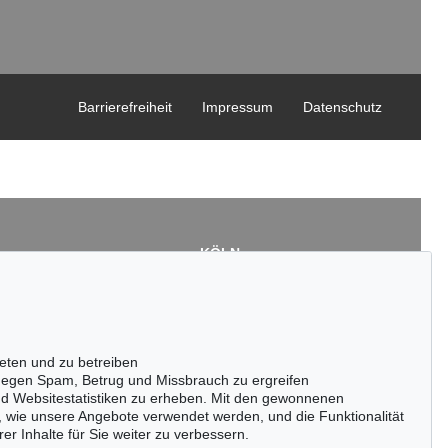
Barrierefreiheit
Impressum
Datenschutz
KÖLN
Cordula Lichtenberg
Gertrudenstraße 24-28
50667 Köln
3
Tel.: +49 (0)221 510 908-15
43
infokoeln@kettererkunst.de
eten und zu betreiben
de
egen Spam, Betrug und Missbrauch zu ergreifen
nd Websitestatistiken zu erheben. Mit den gewonnenen
, wie unsere Angebote verwendet werden, und die Funktionalität
er Inhalte für Sie weiter zu verbessern.