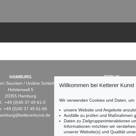
HAMBURG
BERLIN
on Saucken / Undine Schleifer
Dr. Simone Wiechers
Willkommen bei Ketterer Kunst
Holstenwall 5
Fasanenstr. 70
20355 Hamburg
10719 Berlin
Wir verwenden Cookies und Daten, um
l.: +49 (0)40 37 49 61-0
Tel.: +49 (0)30 88 67 53-6
x: +49 (0)40 37 49 61-66
Fax: +49 (0)30 88 67 56-
unsere Website und Angebote anzubi
hamburg@kettererkunst.de
infoberlin@kettererkunst.
Ausfälle zu prüfen und Maßnahmen g
Daten zu Zielgruppeninteraktionen u
Informationen möchten wir verstehen
unserer Website(s) und Qualität unser