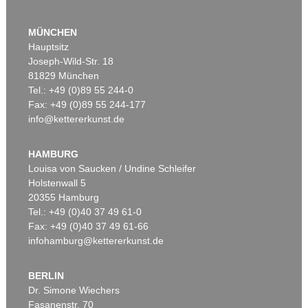
MÜNCHEN
Hauptsitz
Joseph-Wild-Str. 18
81829 München
Tel.: +49 (0)89 55 244-0
Fax: +49 (0)89 55 244-177
info@kettererkunst.de
Auktion 469 - Lot 796
Auktion 416 - Lot 803
C. VÖLKER
C. VÖLKER
Lippen
, 2005
Handtaschentragen 2-XLIV
, 2000
HAMBURG
Ergebnis:
€ 28.750
Ergebnis:
€ 27.500
Louisa von Saucken / Undine Schleifer
Holstenwall 5
20355 Hamburg
Tel.: +49 (0)40 37 49 61-0
Fax: +49 (0)40 37 49 61-66
infohamburg@kettererkunst.de
BERLIN
Dr. Simone Wiechers
Fasanenstr. 70