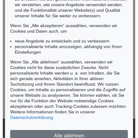
NORDDEUTSCHLAND
wir verstehen, wie unsere Angebote verwendet werden,
und die Funktionalität unserer Website(s) und Qualität
Nico Kassel, M.A.
unserer Inhalte für Sie weiter zu verbessern.
Tel.: +49 (0)89 55244-164
Mobil: +49 (0)171 8618661
Wenn Sie „Alle akzeptieren“ auswählen, verwenden wir
n.kassel@kettererkunst.de
Cookies und Daten auch, um
Auktion 420 - Lot 1006
CORNELIUS VÖLKER
neue Angebote zu entwickeln und zu verbessern
Hände 1-III
, 1999
personalisierte Inhalte anzuzeigen, abhängig von Ihren
Ergebnis:
€ 16.250
Keine Auktion mehr verpassen!
Einstellungen
Wir informieren Sie rechtzeitig.
Wenn Sie „Alle ablehnen“ auswählen, verwenden wir
Cookies nicht für diese zusätzlichen Zwecke. Nicht
personalisierte Inhalte werden u. a. von Inhalten, die Sie
sich gerade ansehen, Aktivitäten in Ihrer aktiven
Suchsitzung und Ihrem Standort beeinflusst. Wir nutzen
Jetzt zum Newsletter anmelden >
Cookies, um Inhalte zu personalisieren und die Zugriffe auf
unsere Website zu analysieren. Sie können wählen, ob Sie
nur für die Funktion der Website notwendige Cookies
akzeptieren oder auch Tracking-Cookies zulassen möchten.
Weitere Informationen finden Sie in unserer
Datenschutzerklärung
.
Auktion 416 - Lot 874
C. VÖLKER
Pulli IV
, 2000
© 2026 Ketterer Kunst GmbH & Co. KG
Ergebnis:
€ 15.000
Alle ablehnen