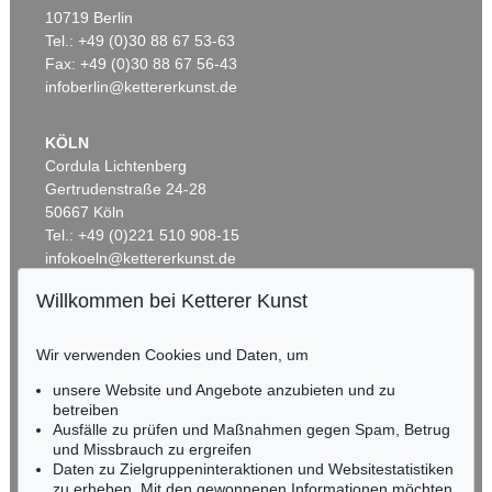
Auktion 460 - Lot 730
Auktion 513 - Lot 23
10719 Berlin
CORNELIUS VÖLKER
C. VÖLKER
Tel.: +49 (0)30 88 67 53-63
Mund V
, 2003
Lippen
, 2005
Ergebnis:
€ 22.500
Ergebnis:
€ 18.125
Fax: +49 (0)30 88 67 56-43
infoberlin@kettererkunst.de
KÖLN
Cordula Lichtenberg
Gertrudenstraße 24-28
50667 Köln
Tel.: +49 (0)221 510 908-15
infokoeln@kettererkunst.de
Willkommen bei Ketterer Kunst
Auktion 416 - Lot 860
BADEN-WÜRTTEMBERG
CORNELIUS VÖLKER
HESSEN
Raucher VI
, 2001
Wir verwenden Cookies und Daten, um
RHEINLAND-PFALZ
Ergebnis:
€ 17.500
Miriam Heß
unsere Website und Angebote anzubieten und zu
Tel.: +49 (0)62 21 58 80-038
betreiben
Fax: +49 (0)62 21 58 80-595
Ausfälle zu prüfen und Maßnahmen gegen Spam, Betrug
und Missbrauch zu ergreifen
infoheidelberg@kettererkunst.de
Daten zu Zielgruppeninteraktionen und Websitestatistiken
zu erheben. Mit den gewonnenen Informationen möchten