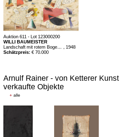
Auktion 611 - Lot 123000200
WILLI BAUMEISTER
Landschaft mit rotem Bogen (Sommerfest)
, 1948
Schätzpreis:
€ 70.000
Arnulf Rainer - von Ketterer Kunst
verkaufte Objekte
+
alle
Auktion 611 - Lot 125001019
EMIL SCHUMACHER
Bleibild B-3/1970
, 1970
Schätzpreis:
€ 60.000