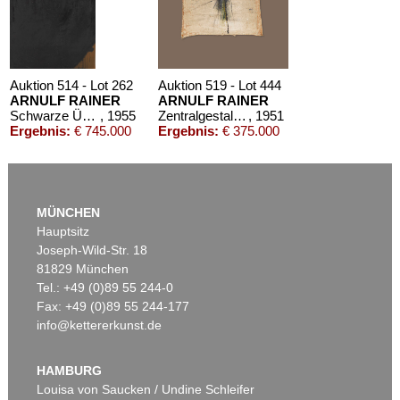
Auktion 514 - Lot 262
Auktion 519 - Lot 444
ARNULF RAINER
ARNULF RAINER
Schwarze Übermalung auf Braun
, 1955
Zentralgestaltung
, 1951
Ergebnis:
€ 745.000
Ergebnis:
€ 375.000
MÜNCHEN
Hauptsitz
Joseph-Wild-Str. 18
81829 München
Tel.: +49 (0)89 55 244-0
Fax: +49 (0)89 55 244-177
info@kettererkunst.de
Auktion 590 - Lot 11
ARNULF RAINER
Kreuz
, 1988
HAMBURG
Ergebnis:
€ 279.400
Louisa von Saucken / Undine Schleifer