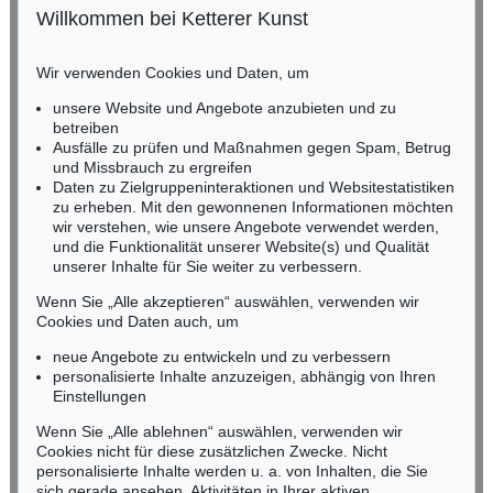
Willkommen bei Ketterer Kunst
Auktion 525 - Lot 245
BADEN-WÜRTTEMBERG
ARNULF RAINER
HESSEN
Ohne Titel
, 1959
Wir verwenden Cookies und Daten, um
RHEINLAND-PFALZ
Ergebnis:
€ 175.000
Miriam Heß
unsere Website und Angebote anzubieten und zu
Tel.: +49 (0)62 21 58 80-038
betreiben
Fax: +49 (0)62 21 58 80-595
Ausfälle zu prüfen und Maßnahmen gegen Spam, Betrug
und Missbrauch zu ergreifen
infoheidelberg@kettererkunst.de
Daten zu Zielgruppeninteraktionen und Websitestatistiken
zu erheben. Mit den gewonnenen Informationen möchten
NORDDEUTSCHLAND
wir verstehen, wie unsere Angebote verwendet werden,
und die Funktionalität unserer Website(s) und Qualität
Nico Kassel, M.A.
unserer Inhalte für Sie weiter zu verbessern.
Tel.: +49 (0)89 55244-164
Mobil: +49 (0)171 8618661
Wenn Sie „Alle akzeptieren“ auswählen, verwenden wir
n.kassel@kettererkunst.de
Cookies und Daten auch, um
Auktion 606 - Lot 6
Auktion 545 - Lot 59
ARNULF RAINER
ARNULF RAINER
neue Angebote zu entwickeln und zu verbessern
Übermalte Übermalung
, 1956
Übermalung
, 1957
personalisierte Inhalte anzuzeigen, abhängig von Ihren
Ergebnis:
€ 154.800
Ergebnis:
€ 146.050
Keine Auktion mehr verpassen!
Einstellungen
Wir informieren Sie rechtzeitig.
Wenn Sie „Alle ablehnen“ auswählen, verwenden wir
Cookies nicht für diese zusätzlichen Zwecke. Nicht
personalisierte Inhalte werden u. a. von Inhalten, die Sie
sich gerade ansehen, Aktivitäten in Ihrer aktiven