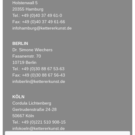
Holstenwall 5
20355 Hamburg
Tel.: +49 (0)40 37 49 61-0
Fax: +49 (0)40 37 49 61-66
infohamburg@kettererkunst.de
BERLIN
Dr. Simone Wiechers
Fasanenstr. 70
Auktion 514 - Lot 210
10719 Berlin
ARNULF RAINER
Tel.: +49 (0)30 88 67 53-63
Eikopfbüste
, 1959
Ergebnis:
€ 187.500
Fax: +49 (0)30 88 67 56-43
infoberlin@kettererkunst.de
KÖLN
Cordula Lichtenberg
Gertrudenstraße 24-28
50667 Köln
Tel.: +49 (0)221 510 908-15
infokoeln@kettererkunst.de