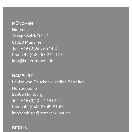
MÜNCHEN
Hauptsitz
Joseph-Wild-Str. 18
81829 München
Tel.: +49 (0)89 55 244-0
Fax: +49 (0)89 55 244-177
info@kettererkunst.de
Auktion 530 - Lot 64
K. GROSSE
Ohne Titel
, 2016
HAMBURG
Ergebnis:
€ 400.000
Louisa von Saucken / Undine Schleifer
Holstenwall 5
20355 Hamburg
Tel.: +49 (0)40 37 49 61-0
Fax: +49 (0)40 37 49 61-66
infohamburg@kettererkunst.de
BERLIN