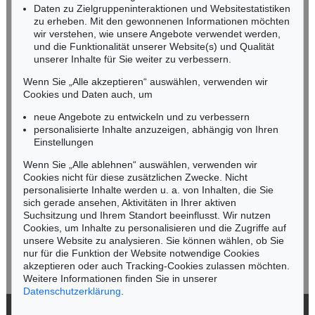
Daten zu Zielgruppeninteraktionen und Websitestatistiken
zu erheben. Mit den gewonnenen Informationen möchten
NORDDEUTSCHLAND
wir verstehen, wie unsere Angebote verwendet werden,
und die Funktionalität unserer Website(s) und Qualität
Nico Kassel, M.A.
unserer Inhalte für Sie weiter zu verbessern.
Tel.: +49 (0)89 55244-164
Mobil: +49 (0)171 8618661
Wenn Sie „Alle akzeptieren“ auswählen, verwenden wir
n.kassel@kettererkunst.de
Cookies und Daten auch, um
Auktion 535 - Lot 2
K. GROSSE
neue Angebote zu entwickeln und zu verbessern
Ohne Titel
, 2003
personalisierte Inhalte anzuzeigen, abhängig von Ihren
Ergebnis:
€ 237.500
Keine Auktion mehr verpassen!
Einstellungen
Wir informieren Sie rechtzeitig.
Wenn Sie „Alle ablehnen“ auswählen, verwenden wir
Cookies nicht für diese zusätzlichen Zwecke. Nicht
personalisierte Inhalte werden u. a. von Inhalten, die Sie
sich gerade ansehen, Aktivitäten in Ihrer aktiven
Suchsitzung und Ihrem Standort beeinflusst. Wir nutzen
Jetzt zum Newsletter anmelden >
Cookies, um Inhalte zu personalisieren und die Zugriffe auf
unsere Website zu analysieren. Sie können wählen, ob Sie
nur für die Funktion der Website notwendige Cookies
akzeptieren oder auch Tracking-Cookies zulassen möchten.
Weitere Informationen finden Sie in unserer
Datenschutzerklärung
.
Auktion 530 - Lot 100
KATHARINA GROSSE