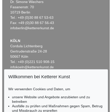
Dr. Simone Wiechers
Fasanenstr. 70
Auktion 540 - Lot 34
10719 Berlin
KATHARINA GROSSE
Tel.: +49 (0)30 88 67 53-63
Ohne Titel
, 2000
Ergebnis:
€ 304.800
Fax: +49 (0)30 88 67 56-43
infoberlin@kettererkunst.de
KÖLN
Cordula Lichtenberg
Gertrudenstraße 24-28
50667 Köln
Tel.: +49 (0)221 510 908-15
infokoeln@kettererkunst.de
Willkommen bei Ketterer Kunst
Auktion 540 - Lot 18
Auktion 545 - Lot 76
BADEN-WÜRTTEMBERG
KATHARINA GROSSE
K. GROSSE
HESSEN
Ohne Titel
, 2008
Ohne Titel
, 2020
Wir verwenden Cookies und Daten, um
RHEINLAND-PFALZ
Ergebnis:
€ 279.400
Ergebnis:
€ 266.700
Miriam Heß
unsere Website und Angebote anzubieten und zu
Tel.: +49 (0)62 21 58 80-038
betreiben
Fax: +49 (0)62 21 58 80-595
Ausfälle zu prüfen und Maßnahmen gegen Spam, Betrug
und Missbrauch zu ergreifen
infoheidelberg@kettererkunst.de