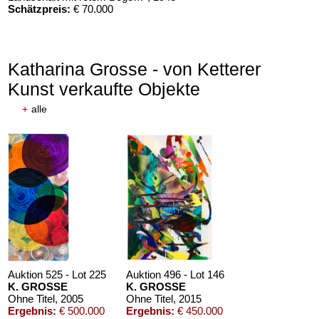
Schätzpreis:
€ 70.000
Katharina Grosse - von Ketterer
Kunst verkaufte Objekte
+
alle
Auktion 611 - Lot 125001019
EMIL SCHUMACHER
Bleibild B-3/1970
, 1970
Schätzpreis:
€ 60.000
Auktion 525 - Lot 225
Auktion 496 - Lot 146
K. GROSSE
K. GROSSE
Ohne Titel
, 2005
Ohne Titel
, 2015
Ergebnis:
€ 500.000
Ergebnis:
€ 450.000