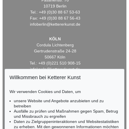
Fasanenstr. 70
10719 Berlin
Tel.: +49 (0)30 88 67 53-63
Fax: +49 (0)30 88 67 56-43
infoberlin@kettererkunst.de
KÖLN
Cordula Lichtenberg
Gertrudenstraße 24-28
50667 Köln
Tel.: +49 (0)221 510 908-15
infokoeln@kettererkunst.de
Willkommen bei Ketterer Kunst
BADEN-WÜRTTEMBERG
HESSEN
Wir verwenden Cookies und Daten, um
RHEINLAND-PFALZ
unsere Website und Angebote anzubieten und zu
Miriam Heß
betreiben
Tel.: +49 (0)62 21 58 80-038
Ausfälle zu prüfen und Maßnahmen gegen Spam, Betrug
Fax: +49 (0)62 21 58 80-595
und Missbrauch zu ergreifen
infoheidelberg@kettererkunst.de
Daten zu Zielgruppeninteraktionen und Websitestatistiken
zu erheben. Mit den gewonnenen Informationen möchten