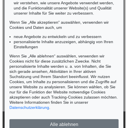
wir verstehen, wie unsere Angebote verwendet werden,
NORDDEUTSCHLAND
und die Funktionalität unserer Website(s) und Qualität
Nico Kassel, M.A.
unserer Inhalte für Sie weiter zu verbessern.
Tel.: +49 (0)89 55244-164
Wenn Sie „Alle akzeptieren“ auswählen, verwenden wir
Mobil: +49 (0)171 8618661
Cookies und Daten auch, um
n.kassel@kettererkunst.de
neue Angebote zu entwickeln und zu verbessern
personalisierte Inhalte anzuzeigen, abhängig von Ihren
Einstellungen
Keine Auktion mehr verpassen!
Wenn Sie „Alle ablehnen“ auswählen, verwenden wir
Wir informieren Sie rechtzeitig.
Cookies nicht für diese zusätzlichen Zwecke. Nicht
personalisierte Inhalte werden u. a. von Inhalten, die Sie
sich gerade ansehen, Aktivitäten in Ihrer aktiven
Suchsitzung und Ihrem Standort beeinflusst. Wir nutzen
Cookies, um Inhalte zu personalisieren und die Zugriffe auf
Jetzt zum Newsletter anmelden >
unsere Website zu analysieren. Sie können wählen, ob Sie
nur für die Funktion der Website notwendige Cookies
akzeptieren oder auch Tracking-Cookies zulassen möchten.
Weitere Informationen finden Sie in unserer
Datenschutzerklärung
.
© 2026 Ketterer Kunst GmbH & Co. KG
Alle ablehnen