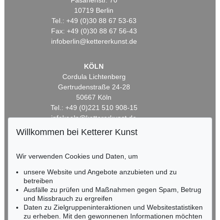
Fasanenstr. 70
10719 Berlin
Tel.: +49 (0)30 88 67 53-63
Fax: +49 (0)30 88 67 56-43
infoberlin@kettererkunst.de
KÖLN
Cordula Lichtenberg
Gertrudenstraße 24-28
50667 Köln
Tel.: +49 (0)221 510 908-15
infokoeln@kettererkunst.de
Willkommen bei Ketterer Kunst
BADEN-WÜRTTEMBERG
HESSEN
Wir verwenden Cookies und Daten, um
RHEINLAND-PFALZ
unsere Website und Angebote anzubieten und zu
Miriam Heß
betreiben
Tel.: +49 (0)62 21 58 80-038
Ausfälle zu prüfen und Maßnahmen gegen Spam, Betrug
Fax: +49 (0)62 21 58 80-595
und Missbrauch zu ergreifen
infoheidelberg@kettererkunst.de
Daten zu Zielgruppeninteraktionen und Websitestatistiken
zu erheben. Mit den gewonnenen Informationen möchten