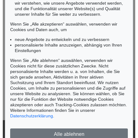
wir verstehen, wie unsere Angebote verwendet werden,
NORDDEUTSCHLAND
und die Funktionalität unserer Website(s) und Qualität
Nico Kassel, M.A.
unserer Inhalte für Sie weiter zu verbessern.
Tel.: +49 (0)89 55244-164
Wenn Sie „Alle akzeptieren“ auswählen, verwenden wir
Mobil: +49 (0)171 8618661
Cookies und Daten auch, um
n.kassel@kettererkunst.de
neue Angebote zu entwickeln und zu verbessern
personalisierte Inhalte anzuzeigen, abhängig von Ihren
Einstellungen
Keine Auktion mehr verpassen!
Wenn Sie „Alle ablehnen“ auswählen, verwenden wir
Wir informieren Sie rechtzeitig.
Cookies nicht für diese zusätzlichen Zwecke. Nicht
personalisierte Inhalte werden u. a. von Inhalten, die Sie
sich gerade ansehen, Aktivitäten in Ihrer aktiven
Suchsitzung und Ihrem Standort beeinflusst. Wir nutzen
Cookies, um Inhalte zu personalisieren und die Zugriffe auf
Jetzt zum Newsletter anmelden >
unsere Website zu analysieren. Sie können wählen, ob Sie
nur für die Funktion der Website notwendige Cookies
akzeptieren oder auch Tracking-Cookies zulassen möchten.
Weitere Informationen finden Sie in unserer
Datenschutzerklärung
.
© 2026 Ketterer Kunst GmbH & Co. KG
Alle ablehnen