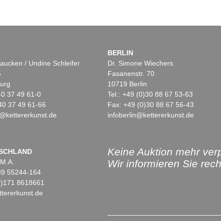
BERLIN
aucken / Undine Schleifer
Dr. Simone Wiechers
5
Fasanenstr. 70
urg
10719 Berlin
)40 37 49 61-0
Tel.: +49 (0)30 88 67 53-63
40 37 49 61-66
Fax: +49 (0)30 88 67 56-43
@kettererkunst.de
infoberlin@kettererkunst.de
Keine Auktion mehr ver
SCHLAND
 M.A.
Wir informieren Sie recht
)89 55244-164
(0)171 8618661
tererkunst.de