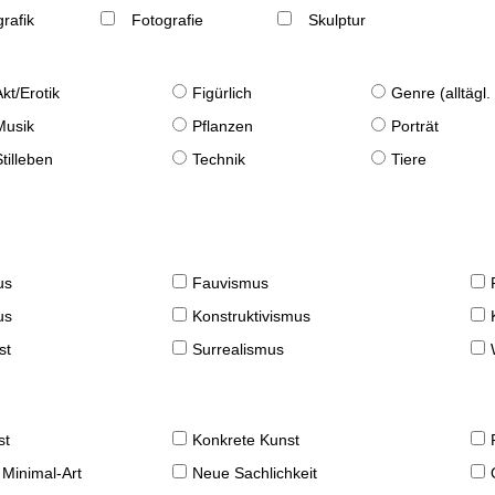
rafik
Fotografie
Skulptur
Akt/Erotik
Figürlich
Genre (alltägl
Musik
Pflanzen
Porträt
Stilleben
Technik
Tiere
us
Fauvismus
us
Konstruktivismus
st
Surrealismus
st
Konkrete Kunst
 Minimal-Art
Neue Sachlichkeit