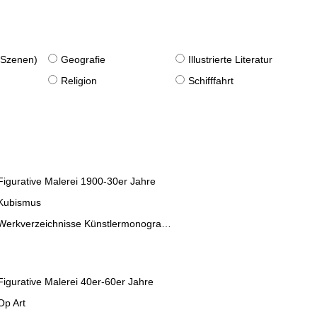
. Szenen)
Geografie
Illustrierte Literatur
Religion
Schifffahrt
Figurative Malerei 1900-30er Jahre
Kubismus
Werkverzeichnisse Künstlermonographien
Figurative Malerei 40er-60er Jahre
Op Art