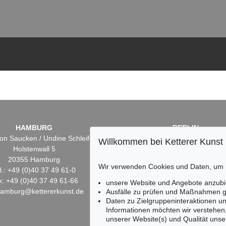
HAMBURG
BERLIN
on Saucken / Undine Schleifer
Dr. Simone Wiechers
Willkommen bei Ketterer Kunst
Holstenwall 5
Fasanenstr. 70
20355 Hamburg
10719 Berlin
Wir verwenden Cookies und Daten, um
l.: +49 (0)40 37 49 61-0
Tel.: +49 (0)30 88 67 53-6
x: +49 (0)40 37 49 61-66
Fax: +49 (0)30 88 67 56-
unsere Website und Angebote anzubi
hamburg@kettererkunst.de
infoberlin@kettererkunst.
Ausfälle zu prüfen und Maßnahmen g
Daten zu Zielgruppeninteraktionen u
Informationen möchten wir verstehen
unserer Website(s) und Qualität unser