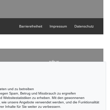
Barrierefreiheit
Impressum
Datenschutz
KÖLN
Cordula Lichtenberg
Gertrudenstraße 24-28
50667 Köln
3
Tel.: +49 (0)221 510 908-15
43
infokoeln@kettererkunst.de
eten und zu betreiben
de
egen Spam, Betrug und Missbrauch zu ergreifen
nd Websitestatistiken zu erheben. Mit den gewonnenen
, wie unsere Angebote verwendet werden, und die Funktionalität
er Inhalte für Sie weiter zu verbessern.