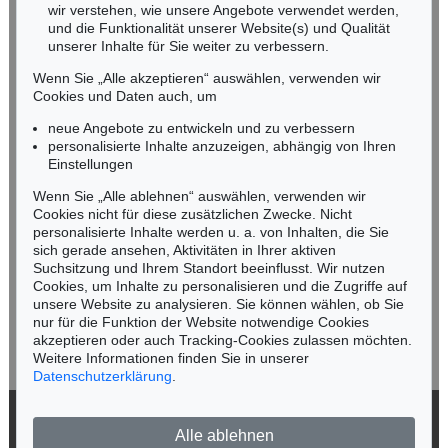
wir verstehen, wie unsere Angebote verwendet werden,
NORDDEUTSCHLAND
und die Funktionalität unserer Website(s) und Qualität
Nico Kassel, M.A.
unserer Inhalte für Sie weiter zu verbessern.
Tel.: +49 (0)89 55244-164
Wenn Sie „Alle akzeptieren“ auswählen, verwenden wir
Mobil: +49 (0)171 8618661
Cookies und Daten auch, um
n.kassel@kettererkunst.de
neue Angebote zu entwickeln und zu verbessern
personalisierte Inhalte anzuzeigen, abhängig von Ihren
Einstellungen
Keine Auktion mehr verpassen!
Wenn Sie „Alle ablehnen“ auswählen, verwenden wir
Wir informieren Sie rechtzeitig.
Cookies nicht für diese zusätzlichen Zwecke. Nicht
personalisierte Inhalte werden u. a. von Inhalten, die Sie
sich gerade ansehen, Aktivitäten in Ihrer aktiven
Suchsitzung und Ihrem Standort beeinflusst. Wir nutzen
Cookies, um Inhalte zu personalisieren und die Zugriffe auf
Jetzt zum Newsletter anmelden >
unsere Website zu analysieren. Sie können wählen, ob Sie
nur für die Funktion der Website notwendige Cookies
akzeptieren oder auch Tracking-Cookies zulassen möchten.
Weitere Informationen finden Sie in unserer
Datenschutzerklärung
.
© 2026 Ketterer Kunst GmbH & Co. KG
Alle ablehnen