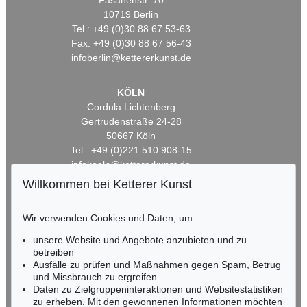
Fasanenstr. 70
10719 Berlin
Tel.: +49 (0)30 88 67 53-63
Fax: +49 (0)30 88 67 56-43
infoberlin@kettererkunst.de
KÖLN
Cordula Lichtenberg
Gertrudenstraße 24-28
50667 Köln
Tel.: +49 (0)221 510 908-15
infokoeln@kettererkunst.de
Willkommen bei Ketterer Kunst
BADEN-WÜRTTEMBERG
HESSEN
Wir verwenden Cookies und Daten, um
RHEINLAND-PFALZ
unsere Website und Angebote anzubieten und zu
Miriam Heß
betreiben
Tel.: +49 (0)62 21 58 80-038
Ausfälle zu prüfen und Maßnahmen gegen Spam, Betrug
Fax: +49 (0)62 21 58 80-595
und Missbrauch zu ergreifen
infoheidelberg@kettererkunst.de
Daten zu Zielgruppeninteraktionen und Websitestatistiken
zu erheben. Mit den gewonnenen Informationen möchten