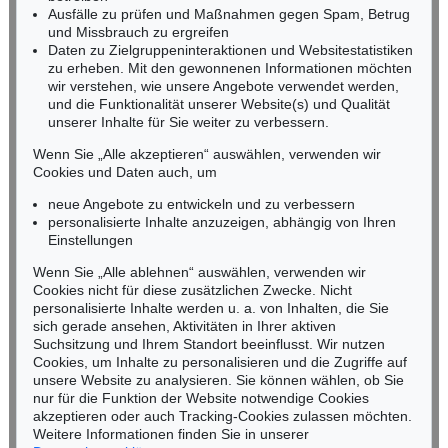
Ausfälle zu prüfen und Maßnahmen gegen Spam, Betrug
Fax: +49 (0)62 21 58 80-595
und Missbrauch zu ergreifen
infoheidelberg@kettererkunst.de
Daten zu Zielgruppeninteraktionen und Websitestatistiken
zu erheben. Mit den gewonnenen Informationen möchten
wir verstehen, wie unsere Angebote verwendet werden,
NORDDEUTSCHLAND
und die Funktionalität unserer Website(s) und Qualität
Nico Kassel, M.A.
unserer Inhalte für Sie weiter zu verbessern.
Tel.: +49 (0)89 55244-164
Mobil: +49 (0)171 8618661
Wenn Sie „Alle akzeptieren“ auswählen, verwenden wir
n.kassel@kettererkunst.de
Cookies und Daten auch, um
Auktion 416 - Lot 860
CORNELIUS VÖLKER
neue Angebote zu entwickeln und zu verbessern
Raucher VI
, 2001
personalisierte Inhalte anzuzeigen, abhängig von Ihren
Ergebnis:
€ 17.500
Keine Auktion mehr verpassen!
Einstellungen
Wir informieren Sie rechtzeitig.
Wenn Sie „Alle ablehnen“ auswählen, verwenden wir
Cookies nicht für diese zusätzlichen Zwecke. Nicht
personalisierte Inhalte werden u. a. von Inhalten, die Sie
sich gerade ansehen, Aktivitäten in Ihrer aktiven
Suchsitzung und Ihrem Standort beeinflusst. Wir nutzen
Jetzt zum Newsletter anmelden >
Cookies, um Inhalte zu personalisieren und die Zugriffe auf
unsere Website zu analysieren. Sie können wählen, ob Sie
nur für die Funktion der Website notwendige Cookies
akzeptieren oder auch Tracking-Cookies zulassen möchten.
Weitere Informationen finden Sie in unserer