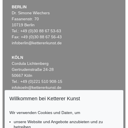
BERLIN
Dr. Simone Wiechers
Fasanenstr. 70
Auktion 460 - Lot 730
Auktion 495 - Lot 322
10719 Berlin
CORNELIUS VÖLKER
C. VÖLKER
Tel.: +49 (0)30 88 67 53-63
Mund V
, 2003
Lippen
, 2005
Ergebnis:
€ 22.500
Ergebnis:
€ 20.000
Fax: +49 (0)30 88 67 56-43
infoberlin@kettererkunst.de
KÖLN
Cordula Lichtenberg
Gertrudenstraße 24-28
50667 Köln
Tel.: +49 (0)221 510 908-15
infokoeln@kettererkunst.de
Willkommen bei Ketterer Kunst
Auktion 513 - Lot 23
BADEN-WÜRTTEMBERG
C. VÖLKER
HESSEN
Lippen
, 2005
Wir verwenden Cookies und Daten, um
RHEINLAND-PFALZ
Ergebnis:
€ 18.125
Miriam Heß
unsere Website und Angebote anzubieten und zu
Tel.: +49 (0)62 21 58 80-038
betreiben