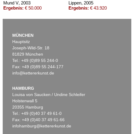
Mund V
, 2003
Lippen
, 2005
Ergebnis:
€ 50.000
Ergebnis:
€ 43.920
MÜNCHEN
Hauptsitz
Joseph-Wild-Str. 18
81829 München
Tel.: +49 (0)89 55 244-0
Fax: +49 (0)89 55 244-177
info@kettererkunst.de
Auktion 469 - Lot 796
Auktion 416 - Lot 803
C. VÖLKER
C. VÖLKER
Lippen
, 2005
Handtaschentragen 2-XLIV
, 2000
HAMBURG
Ergebnis:
€ 28.750
Ergebnis:
€ 27.500
Louisa von Saucken / Undine Schleifer
Holstenwall 5
20355 Hamburg
Tel.: +49 (0)40 37 49 61-0
Fax: +49 (0)40 37 49 61-66
infohamburg@kettererkunst.de