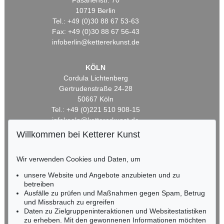
Fasanenstr. 70
10719 Berlin
Tel.: +49 (0)30 88 67 53-63
Fax: +49 (0)30 88 67 56-43
infoberlin@kettererkunst.de
KÖLN
Cordula Lichtenberg
Gertrudenstraße 24-28
50667 Köln
Tel.: +49 (0)221 510 908-15
infokoeln@kettererkunst.de
Willkommen bei Ketterer Kunst
BADEN-WÜRTTEMBERG
HESSEN
Wir verwenden Cookies und Daten, um
RHEINLAND-PFALZ
unsere Website und Angebote anzubieten und zu
Miriam Heß
betreiben
Tel.: +49 (0)62 21 58 80-038
Ausfälle zu prüfen und Maßnahmen gegen Spam, Betrug
Fax: +49 (0)62 21 58 80-595
und Missbrauch zu ergreifen
infoheidelberg@kettererkunst.de
Daten zu Zielgruppeninteraktionen und Websitestatistiken
zu erheben. Mit den gewonnenen Informationen möchten