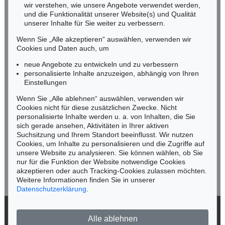
wir verstehen, wie unsere Angebote verwendet werden,
NORDDEUTSCHLAND
und die Funktionalität unserer Website(s) und Qualität
Nico Kassel, M.A.
unserer Inhalte für Sie weiter zu verbessern.
Tel.: +49 (0)89 55244-164
Wenn Sie „Alle akzeptieren“ auswählen, verwenden wir
Mobil: +49 (0)171 8618661
Cookies und Daten auch, um
n.kassel@kettererkunst.de
neue Angebote zu entwickeln und zu verbessern
personalisierte Inhalte anzuzeigen, abhängig von Ihren
Einstellungen
Keine Auktion mehr verpassen!
Wenn Sie „Alle ablehnen“ auswählen, verwenden wir
Wir informieren Sie rechtzeitig.
Cookies nicht für diese zusätzlichen Zwecke. Nicht
personalisierte Inhalte werden u. a. von Inhalten, die Sie
sich gerade ansehen, Aktivitäten in Ihrer aktiven
Suchsitzung und Ihrem Standort beeinflusst. Wir nutzen
Cookies, um Inhalte zu personalisieren und die Zugriffe auf
Jetzt zum Newsletter anmelden >
unsere Website zu analysieren. Sie können wählen, ob Sie
nur für die Funktion der Website notwendige Cookies
akzeptieren oder auch Tracking-Cookies zulassen möchten.
Weitere Informationen finden Sie in unserer
Datenschutzerklärung
.
© 2026 Ketterer Kunst GmbH & Co. KG
Alle ablehnen