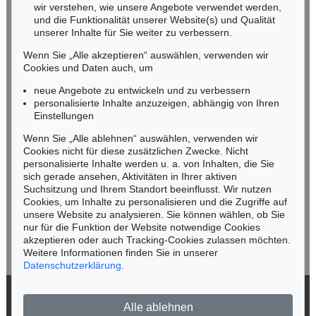
wir verstehen, wie unsere Angebote verwendet werden,
NORDDEUTSCHLAND
und die Funktionalität unserer Website(s) und Qualität
Nico Kassel, M.A.
unserer Inhalte für Sie weiter zu verbessern.
Tel.: +49 (0)89 55244-164
Wenn Sie „Alle akzeptieren“ auswählen, verwenden wir
Mobil: +49 (0)171 8618661
Cookies und Daten auch, um
n.kassel@kettererkunst.de
neue Angebote zu entwickeln und zu verbessern
personalisierte Inhalte anzuzeigen, abhängig von Ihren
Einstellungen
Keine Auktion mehr verpassen!
Wenn Sie „Alle ablehnen“ auswählen, verwenden wir
Wir informieren Sie rechtzeitig.
Cookies nicht für diese zusätzlichen Zwecke. Nicht
personalisierte Inhalte werden u. a. von Inhalten, die Sie
sich gerade ansehen, Aktivitäten in Ihrer aktiven
Suchsitzung und Ihrem Standort beeinflusst. Wir nutzen
Cookies, um Inhalte zu personalisieren und die Zugriffe auf
Jetzt zum Newsletter anmelden >
unsere Website zu analysieren. Sie können wählen, ob Sie
nur für die Funktion der Website notwendige Cookies
akzeptieren oder auch Tracking-Cookies zulassen möchten.
Weitere Informationen finden Sie in unserer
Datenschutzerklärung
.
© 2026 Ketterer Kunst GmbH & Co. KG
Alle ablehnen