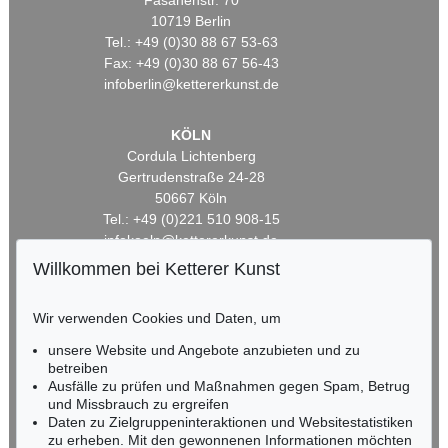
Fasanenstr. 70
10719 Berlin
Tel.: +49 (0)30 88 67 53-63
Fax: +49 (0)30 88 67 56-43
infoberlin@kettererkunst.de
KÖLN
Cordula Lichtenberg
Gertrudenstraße 24-28
50667 Köln
Tel.: +49 (0)221 510 908-15
infokoeln@kettererkunst.de
Willkommen bei Ketterer Kunst
BADEN-WÜRTTEMBERG
HESSEN
Wir verwenden Cookies und Daten, um
RHEINLAND-PFALZ
unsere Website und Angebote anzubieten und zu
Miriam Heß
betreiben
Tel.: +49 (0)62 21 58 80-038
Ausfälle zu prüfen und Maßnahmen gegen Spam, Betrug
Fax: +49 (0)62 21 58 80-595
und Missbrauch zu ergreifen
infoheidelberg@kettererkunst.de
Daten zu Zielgruppeninteraktionen und Websitestatistiken
zu erheben. Mit den gewonnenen Informationen möchten