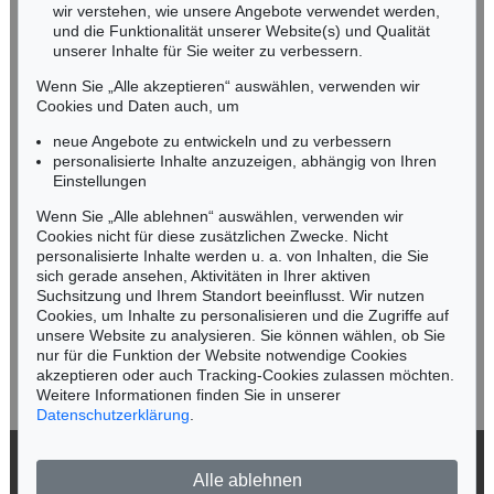
wir verstehen, wie unsere Angebote verwendet werden,
NORDDEUTSCHLAND
und die Funktionalität unserer Website(s) und Qualität
Nico Kassel, M.A.
unserer Inhalte für Sie weiter zu verbessern.
Tel.: +49 (0)89 55244-164
Wenn Sie „Alle akzeptieren“ auswählen, verwenden wir
Mobil: +49 (0)171 8618661
Cookies und Daten auch, um
n.kassel@kettererkunst.de
neue Angebote zu entwickeln und zu verbessern
personalisierte Inhalte anzuzeigen, abhängig von Ihren
Einstellungen
Keine Auktion mehr verpassen!
Wenn Sie „Alle ablehnen“ auswählen, verwenden wir
Wir informieren Sie rechtzeitig.
Cookies nicht für diese zusätzlichen Zwecke. Nicht
personalisierte Inhalte werden u. a. von Inhalten, die Sie
sich gerade ansehen, Aktivitäten in Ihrer aktiven
Suchsitzung und Ihrem Standort beeinflusst. Wir nutzen
Cookies, um Inhalte zu personalisieren und die Zugriffe auf
Jetzt zum Newsletter anmelden >
unsere Website zu analysieren. Sie können wählen, ob Sie
nur für die Funktion der Website notwendige Cookies
akzeptieren oder auch Tracking-Cookies zulassen möchten.
Weitere Informationen finden Sie in unserer
Datenschutzerklärung
.
© 2026 Ketterer Kunst GmbH & Co. KG
Alle ablehnen