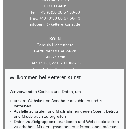
Fasanenstr. 70
10719 Berlin
Tel.: +49 (0)30 88 67 53-63
Fax: +49 (0)30 88 67 56-43
infoberlin@kettererkunst.de
KÖLN
Cordula Lichtenberg
Gertrudenstraße 24-28
50667 Köln
Tel.: +49 (0)221 510 908-15
infokoeln@kettererkunst.de
Willkommen bei Ketterer Kunst
BADEN-WÜRTTEMBERG
HESSEN
Wir verwenden Cookies und Daten, um
RHEINLAND-PFALZ
unsere Website und Angebote anzubieten und zu
Miriam Heß
betreiben
Tel.: +49 (0)62 21 58 80-038
Ausfälle zu prüfen und Maßnahmen gegen Spam, Betrug
Fax: +49 (0)62 21 58 80-595
und Missbrauch zu ergreifen
infoheidelberg@kettererkunst.de
Daten zu Zielgruppeninteraktionen und Websitestatistiken
zu erheben. Mit den gewonnenen Informationen möchten