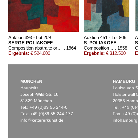
Auktion 393 - Lot 209
Auktion 451 - Lot 806
A
SERGE POLIAKOFF
S. POLIAKOFF
S
Composition abstraite orange, jaune, vert, lie de vin
, 1964
Composition abstraite
, 1958
C
Ergebnis:
€ 524.600
Ergebnis:
€ 312.500
E
MÜNCHEN
HAMBURG
Hauptsitz
Louisa von S
Joseph-Wild-Str. 18
Holstenwall 
81829 München
20355 Hamb
Tel.: +49 (0)89 55 244-0
Tel.: +49 (0
Fax: +49 (0)89 55 244-177
Fax: +49 (0)
info@kettererkunst.de
infohamburg
Auktion 548 - Lot 137
Auktion 496 - Lot 170
SERGE POLIAKOFF
SERGE POLIAKOFF
Composition abstraite
, 1965
Composition abstraite
, 19
Ergebnis:
€ 152.400
Ergebnis:
€ 150.000