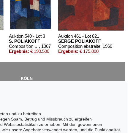
Auktion 540 - Lot 3
Auktion 461 - Lot 821
S. POLIAKOFF
SERGE POLIAKOFF
Composition abstraite
, 1967
Composition abstraite
, 1960
Ergebnis:
€ 190.500
Ergebnis:
€ 175.000
KÖLN
Cordula Lichtenberg
Gertrudenstraße 24-28
50667 Köln
Tel.: +49 (0)221 510 908-15
infokoeln@kettererkunst.de
eten und zu betreiben
 525 - Lot 208
Auktion 520 - Lot 348
egen Spam, Betrug und Missbrauch zu ergreifen
E POLIAKOFF
S. POLIAKOFF
nd Websitestatistiken zu erheben. Mit den gewonnenen
ition abstraite
, 1963
Composition abstraite
, 1951
, wie unsere Angebote verwendet werden, und die Funktionalität
is:
€ 125.000
Ergebnis:
€ 125.000