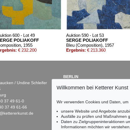
uktion 600 - Lot 49
Auktion 590 - Lot 53
ERGE POLIAKOFF
SERGE POLIAKOFF
omposition
, 1955
Bleu (Composition)
, 1957
rgebnis:
€ 232.200
Ergebnis:
€ 213.360
BERLIN
aucken / Undine Schleifer
Dr. Simone Wiechers
Willkommen bei Ketterer Kunst
5
Fasanenstr. 70
urg
10719 Berlin
)40 37 49 61-0
Tel.: +49 (0)30 88 67 53-63
Wir verwenden Cookies und Daten, um
40 37 49 61-66
Fax: +49 (0)30 88 67 56-43
unsere Website und Angebote anzubi
@kettererkunst.de
infoberlin@kettererkunst.de
Auktion 461 - Lot 817
Auktion 461 - Lot 819
Auktion
Ausfälle zu prüfen und Maßnahmen g
S. POLIAKOFF
S. POLIAKOFF
SERG
Daten zu Zielgruppeninteraktionen u
57
Composition
, 1962
Composition abstraite
, 1965
Compos
Informationen möchten wir verstehen
Ergebnis:
€ 150.000
Ergebnis:
€ 131.250
Ergebn