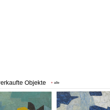
verkaufte Objekte
+
alle