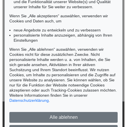
und die Funktionalität unserer Website(s) und Qualität
Nico Kassel, M.A.
unserer Inhalte für Sie weiter zu verbessern.
Tel.: +49 (0)89 55244-164
Mobil: +49 (0)171 8618661
Wenn Sie „Alle akzeptieren“ auswählen, verwenden wir
n.kassel@kettererkunst.de
Cookies und Daten auch, um
Auktion 416 - Lot 860
CORNELIUS VÖLKER
neue Angebote zu entwickeln und zu verbessern
Raucher VI
, 2001
personalisierte Inhalte anzuzeigen, abhängig von Ihren
Ergebnis:
€ 17.500
Keine Auktion mehr verpassen!
Einstellungen
Wir informieren Sie rechtzeitig.
Wenn Sie „Alle ablehnen“ auswählen, verwenden wir
Cookies nicht für diese zusätzlichen Zwecke. Nicht
personalisierte Inhalte werden u. a. von Inhalten, die Sie
sich gerade ansehen, Aktivitäten in Ihrer aktiven
Suchsitzung und Ihrem Standort beeinflusst. Wir nutzen
Jetzt zum Newsletter anmelden >
Cookies, um Inhalte zu personalisieren und die Zugriffe auf
unsere Website zu analysieren. Sie können wählen, ob Sie
nur für die Funktion der Website notwendige Cookies
akzeptieren oder auch Tracking-Cookies zulassen möchten.
Weitere Informationen finden Sie in unserer
Datenschutzerklärung
.
Auktion 420 - Lot 1006
CORNELIUS VÖLKER
Hände 1-III
, 1999
© 2026 Ketterer Kunst GmbH & Co. KG
Ergebnis:
€ 16.250
Alle ablehnen
Datenschutz
Impressum