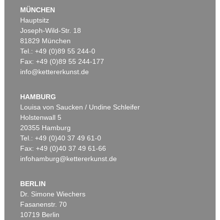
MÜNCHEN
Hauptsitz
Joseph-Wild-Str. 18
81829 München
Tel.: +49 (0)89 55 244-0
Fax: +49 (0)89 55 244-177
info@kettererkunst.de
Auktion 469 - Lot 796
Auktion 416 - Lot 803
C. VÖLKER
C. VÖLKER
Lippen
, 2005
Handtaschentragen 2-XLIV
, 2000
HAMBURG
Ergebnis:
€ 28.750
Ergebnis:
€ 27.500
Louisa von Saucken / Undine Schleifer
Holstenwall 5
20355 Hamburg
Tel.: +49 (0)40 37 49 61-0
Fax: +49 (0)40 37 49 61-66
infohamburg@kettererkunst.de
BERLIN
Dr. Simone Wiechers
Fasanenstr. 70
Auktion 460 - Lot 730
Auktion 495 - Lot 322
10719 Berlin
CORNELIUS VÖLKER
C. VÖLKER