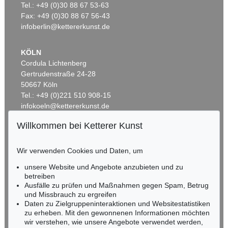
Tel.: +49 (0)30 88 67 53-63
Mund V
, 2003
Lippen
, 2005
Ergebnis:
€ 22.500
Ergebnis:
€ 20.000
Fax: +49 (0)30 88 67 56-43
infoberlin@kettererkunst.de
KÖLN
Cordula Lichtenberg
Gertrudenstraße 24-28
50667 Köln
Tel.: +49 (0)221 510 908-15
infokoeln@kettererkunst.de
Willkommen bei Ketterer Kunst
Auktion 513 - Lot 23
BADEN-WÜRTTEMBERG
C. VÖLKER
HESSEN
Lippen
, 2005
Wir verwenden Cookies und Daten, um
RHEINLAND-PFALZ
Ergebnis:
€ 18.125
Miriam Heß
unsere Website und Angebote anzubieten und zu
Tel.: +49 (0)62 21 58 80-038
betreiben
Fax: +49 (0)62 21 58 80-595
Ausfälle zu prüfen und Maßnahmen gegen Spam, Betrug
und Missbrauch zu ergreifen
infoheidelberg@kettererkunst.de
Daten zu Zielgruppeninteraktionen und Websitestatistiken
zu erheben. Mit den gewonnenen Informationen möchten
NORDDEUTSCHLAND
wir verstehen, wie unsere Angebote verwendet werden,