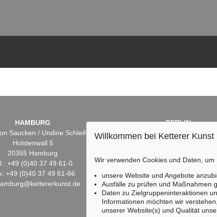
HAMBURG
BERLIN
on Saucken / Undine Schleifer
Dr. Simone Wiechers
Willkommen bei Ketterer Kunst
Holstenwall 5
Fasanenstr. 70
20355 Hamburg
10719 Berlin
Wir verwenden Cookies und Daten, um
l.: +49 (0)40 37 49 61-0
Tel.: +49 (0)30 88 67 53-6
x: +49 (0)40 37 49 61-66
Fax: +49 (0)30 88 67 56-
unsere Website und Angebote anzubi
hamburg@kettererkunst.de
infoberlin@kettererkunst.
Ausfälle zu prüfen und Maßnahmen g
Daten zu Zielgruppeninteraktionen u
Informationen möchten wir verstehen
unserer Website(s) und Qualität unser