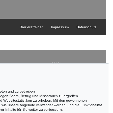
Barrierefreiheit
Impressum
Datenschutz
KÖLN
Cordula Lichtenberg
Gertrudenstraße 24-28
50667 Köln
3
Tel.: +49 (0)221 510 908-15
43
infokoeln@kettererkunst.de
eten und zu betreiben
de
egen Spam, Betrug und Missbrauch zu ergreifen
nd Websitestatistiken zu erheben. Mit den gewonnenen
, wie unsere Angebote verwendet werden, und die Funktionalität
er Inhalte für Sie weiter zu verbessern.