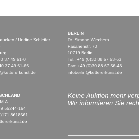
BERLIN
aucken / Undine Schleifer
Dr. Simone Wiechers
5
Fasanenstr. 70
urg
10719 Berlin
)40 37 49 61-0
Tel.: +49 (0)30 88 67 53-63
40 37 49 61-66
Fax: +49 (0)30 88 67 56-43
@kettererkunst.de
infoberlin@kettererkunst.de
Keine Auktion mehr ver
SCHLAND
 M.A.
Wir informieren Sie recht
)89 55244-164
(0)171 8618661
tererkunst.de