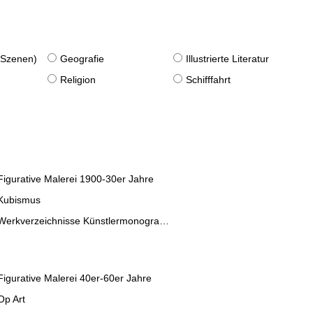
. Szenen)
Geografie
Illustrierte Literatur
Religion
Schifffahrt
Figurative Malerei 1900-30er Jahre
Kubismus
Werkverzeichnisse Künstlermonographien
Figurative Malerei 40er-60er Jahre
Op Art