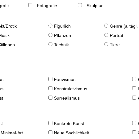
rafik
Fotografie
Skulptur
Akt/Erotik
Figürlich
Genre (alltägl
Musik
Pflanzen
Porträt
Stilleben
Technik
Tiere
us
Fauvismus
us
Konstruktivismus
st
Surrealismus
st
Konkrete Kunst
 Minimal-Art
Neue Sachlichkeit