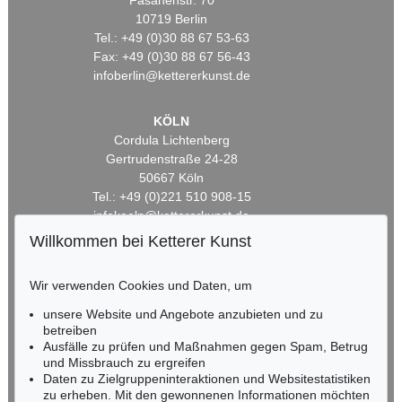
Fasanenstr. 70
10719 Berlin
Tel.: +49 (0)30 88 67 53-63
Fax: +49 (0)30 88 67 56-43
infoberlin@kettererkunst.de
KÖLN
Cordula Lichtenberg
Gertrudenstraße 24-28
50667 Köln
Tel.: +49 (0)221 510 908-15
infokoeln@kettererkunst.de
Willkommen bei Ketterer Kunst
BADEN-WÜRTTEMBERG
HESSEN
Wir verwenden Cookies und Daten, um
RHEINLAND-PFALZ
unsere Website und Angebote anzubieten und zu
Miriam Heß
betreiben
Tel.: +49 (0)62 21 58 80-038
Ausfälle zu prüfen und Maßnahmen gegen Spam, Betrug
Fax: +49 (0)62 21 58 80-595
und Missbrauch zu ergreifen
infoheidelberg@kettererkunst.de
Daten zu Zielgruppeninteraktionen und Websitestatistiken
zu erheben. Mit den gewonnenen Informationen möchten