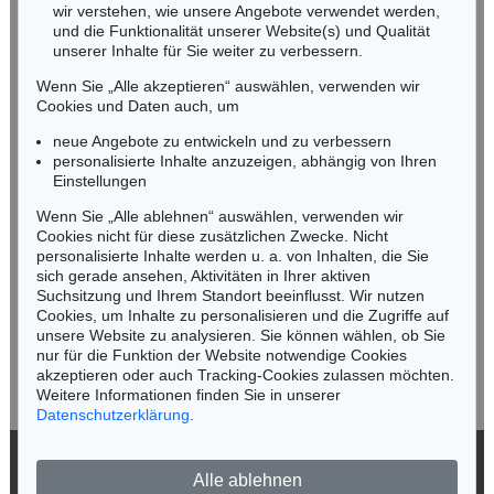
wir verstehen, wie unsere Angebote verwendet werden,
NORDDEUTSCHLAND
und die Funktionalität unserer Website(s) und Qualität
Nico Kassel, M.A.
unserer Inhalte für Sie weiter zu verbessern.
Tel.: +49 (0)89 55244-164
Wenn Sie „Alle akzeptieren“ auswählen, verwenden wir
Mobil: +49 (0)171 8618661
Cookies und Daten auch, um
n.kassel@kettererkunst.de
neue Angebote zu entwickeln und zu verbessern
personalisierte Inhalte anzuzeigen, abhängig von Ihren
Einstellungen
Keine Auktion mehr verpassen!
Wenn Sie „Alle ablehnen“ auswählen, verwenden wir
Wir informieren Sie rechtzeitig.
Cookies nicht für diese zusätzlichen Zwecke. Nicht
personalisierte Inhalte werden u. a. von Inhalten, die Sie
sich gerade ansehen, Aktivitäten in Ihrer aktiven
Suchsitzung und Ihrem Standort beeinflusst. Wir nutzen
Cookies, um Inhalte zu personalisieren und die Zugriffe auf
Jetzt zum Newsletter anmelden >
unsere Website zu analysieren. Sie können wählen, ob Sie
nur für die Funktion der Website notwendige Cookies
akzeptieren oder auch Tracking-Cookies zulassen möchten.
Weitere Informationen finden Sie in unserer
Datenschutzerklärung
.
© 2026 Ketterer Kunst GmbH & Co. KG
Alle ablehnen