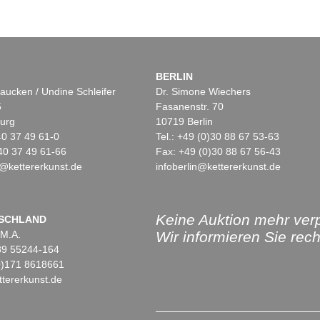
BERLIN
aucken / Undine Schleifer
Dr. Simone Wiechers
5
Fasanenstr. 70
urg
10719 Berlin
)40 37 49 61-0
Tel.: +49 (0)30 88 67 53-63
40 37 49 61-66
Fax: +49 (0)30 88 67 56-43
@kettererkunst.de
infoberlin@kettererkunst.de
Keine Auktion mehr ver
SCHLAND
 M.A.
Wir informieren Sie recht
)89 55244-164
(0)171 8618661
tererkunst.de