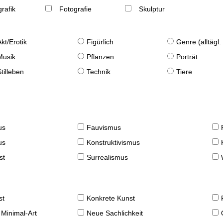
rafik
Fotografie
Skulptur
Akt/Erotik
Figürlich
Genre (alltägl
Musik
Pflanzen
Porträt
Stilleben
Technik
Tiere
us
Fauvismus
us
Konstruktivismus
st
Surrealismus
st
Konkrete Kunst
 Minimal-Art
Neue Sachlichkeit