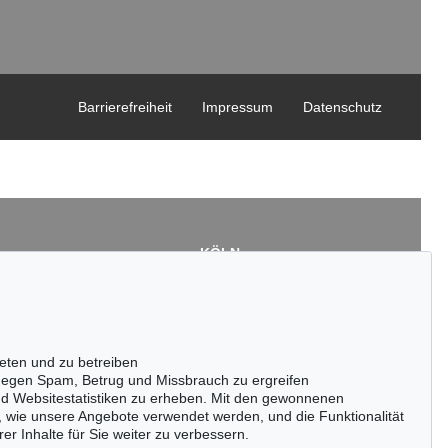
Barrierefreiheit
Impressum
Datenschutz
KÖLN
Cordula Lichtenberg
Gertrudenstraße 24-28
50667 Köln
3
Tel.: +49 (0)221 510 908-15
43
infokoeln@kettererkunst.de
eten und zu betreiben
de
egen Spam, Betrug und Missbrauch zu ergreifen
nd Websitestatistiken zu erheben. Mit den gewonnenen
, wie unsere Angebote verwendet werden, und die Funktionalität
er Inhalte für Sie weiter zu verbessern.