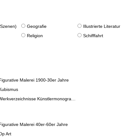
. Szenen)
Geografie
Illustrierte Literatur
Religion
Schifffahrt
Figurative Malerei 1900-30er Jahre
Kubismus
Werkverzeichnisse Künstlermonographien
Figurative Malerei 40er-60er Jahre
Op Art