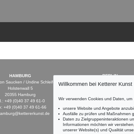
HAMBURG
BERLIN
on Saucken / Undine Schleifer
Dr. Simone Wiechers
Willkommen bei Ketterer Kunst
Holstenwall 5
Fasanenstr. 70
20355 Hamburg
10719 Berlin
Wir verwenden Cookies und Daten, um
l.: +49 (0)40 37 49 61-0
Tel.: +49 (0)30 88 67 53-6
x: +49 (0)40 37 49 61-66
Fax: +49 (0)30 88 67 56-
unsere Website und Angebote anzubi
hamburg@kettererkunst.de
infoberlin@kettererkunst.
Ausfälle zu prüfen und Maßnahmen g
Daten zu Zielgruppeninteraktionen u
Informationen möchten wir verstehen
unserer Website(s) und Qualität unser