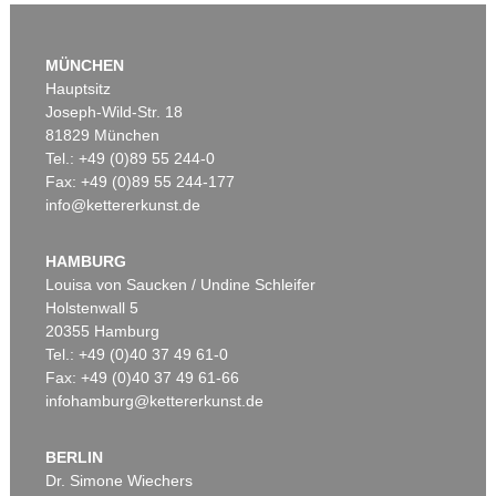
MÜNCHEN
Hauptsitz
Joseph-Wild-Str. 18
81829 München
Tel.: +49 (0)89 55 244-0
Fax: +49 (0)89 55 244-177
info@kettererkunst.de
Auktion 590 - Lot 11
ARNULF RAINER
Kreuz
, 1988
HAMBURG
Ergebnis:
€ 279.400
Louisa von Saucken / Undine Schleifer
Holstenwall 5
20355 Hamburg
Tel.: +49 (0)40 37 49 61-0
Fax: +49 (0)40 37 49 61-66
infohamburg@kettererkunst.de
BERLIN
Dr. Simone Wiechers