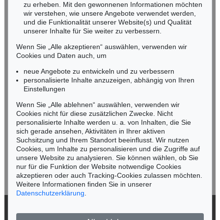
zu erheben. Mit den gewonnenen Informationen möchten
NORDDEUTSCHLAND
wir verstehen, wie unsere Angebote verwendet werden,
und die Funktionalität unserer Website(s) und Qualität
Nico Kassel, M.A.
unserer Inhalte für Sie weiter zu verbessern.
Tel.: +49 (0)89 55244-164
Mobil: +49 (0)171 8618661
Wenn Sie „Alle akzeptieren“ auswählen, verwenden wir
n.kassel@kettererkunst.de
Cookies und Daten auch, um
Auktion 524 - Lot 8
ARNULF RAINER
neue Angebote zu entwickeln und zu verbessern
Horizontalgestaltung
, 1951
personalisierte Inhalte anzuzeigen, abhängig von Ihren
Ergebnis:
€ 168.750
Keine Auktion mehr verpassen!
Einstellungen
Wir informieren Sie rechtzeitig.
Wenn Sie „Alle ablehnen“ auswählen, verwenden wir
Cookies nicht für diese zusätzlichen Zwecke. Nicht
personalisierte Inhalte werden u. a. von Inhalten, die Sie
sich gerade ansehen, Aktivitäten in Ihrer aktiven
Suchsitzung und Ihrem Standort beeinflusst. Wir nutzen
Jetzt zum Newsletter anmelden >
Cookies, um Inhalte zu personalisieren und die Zugriffe auf
unsere Website zu analysieren. Sie können wählen, ob Sie
nur für die Funktion der Website notwendige Cookies
akzeptieren oder auch Tracking-Cookies zulassen möchten.
Weitere Informationen finden Sie in unserer
Datenschutzerklärung
.
Auktion 606 - Lot 6
Auktion 545 - Lot 59
ARNULF RAINER
ARNULF RAINER
Übermalte Übermalung
, 1956
Übermalung
, 1957
© 2026 Ketterer Kunst GmbH & Co. KG
Ergebnis:
€ 154.800
Ergebnis:
€ 146.050