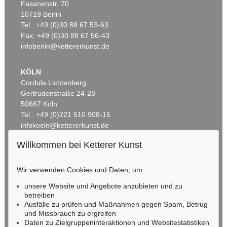
Fasanenstr. 70
Auktion 514 - Lot 210
10719 Berlin
ARNULF RAINER
Tel.: +49 (0)30 88 67 53-63
Eikopfbüste
, 1959
Ergebnis:
€ 187.500
Fax: +49 (0)30 88 67 56-43
infoberlin@kettererkunst.de
KÖLN
Cordula Lichtenberg
Gertrudenstraße 24-28
50667 Köln
Tel.: +49 (0)221 510 908-15
infokoeln@kettererkunst.de
Willkommen bei Ketterer Kunst
Auktion 525 - Lot 245
BADEN-WÜRTTEMBERG
ARNULF RAINER
HESSEN
Ohne Titel
, 1959
Wir verwenden Cookies und Daten, um
RHEINLAND-PFALZ
Ergebnis:
€ 175.000
Miriam Heß
unsere Website und Angebote anzubieten und zu
Tel.: +49 (0)62 21 58 80-038
betreiben
Fax: +49 (0)62 21 58 80-595
Ausfälle zu prüfen und Maßnahmen gegen Spam, Betrug
und Missbrauch zu ergreifen
infoheidelberg@kettererkunst.de
Daten zu Zielgruppeninteraktionen und Websitestatistiken